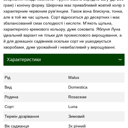
грам) і конічну форму. Шкірочка має привабливий жовтий колір з
характерним червоним рум'янцем. Також вона блискуча, тонка,
але в той же час щільна. Сорт відноситься до десертних і має
збалансований смак солодкості і кислоти. М'якоть щільна,
характерного кремового кольору, дуже соковита. Яблуня Луна
ідеальний варіант не тільки для промислового вирощування, а
й для домашніх садівників оскільки сорт не ушкоджується
хворобами, дуже урожайний і невибагливий у вирощуванні.
Характеристики
Рід
Malus
Вид
Domestica
Родина
Rosaceae
Сорт
Luna
Термін дозрівання
Зимовий
Вік саджанця
3х річний