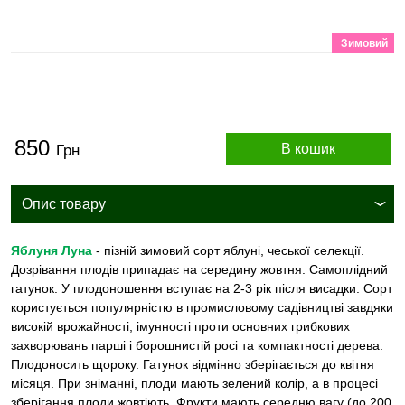
Зимовий
850
В кошик
Грн
Опис товару
Яблуня Луна
- пізній зимовий сорт яблуні, чеської селекції.
Дозрівання плодів припадає на середину жовтня. Самоплідний
гатунок. У плодоношення вступає на 2-3 рік після висадки. Сорт
користується популярністю в промисловому садівництві завдяки
високій врожайності, імунності проти основних грибкових
захворювань парші і борошнистій росі та компактності дерева.
Плодоносить щороку. Гатунок відмінно зберігається до квітня
місяця. При зніманні, плоди мають зелений колір, а в процесі
зберігання плоди жовтіють. Фрукти мають середню вагу (до 200