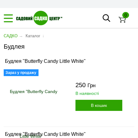
0
→
↓
САДКО
Каталог
Будлея
Будлея "Butterfly Candy Little White"
Зараз у продажу
250
Грн
В наявності
В кошик
Будлея "Butterfly Candy Little White"