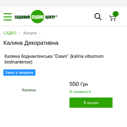
0
→
↓
САДКО
Каталог
Калина Декоративна
Калина боднантенська "Dawn" (kalina viburnum
bodnantense)
Зараз у продажу
550
Грн
В наявності
В кошик