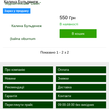
Калина Бульденеж
Зараз у продажу
550
Грн
В наявності
В кошик
Показано 1 - 2 з 2
Про компанію
Оплата
Новини
Знижки
Рекомендації
Доставка
Гарантія
Контакти
Переглянути прайс
09:00-18:00 без вихідних