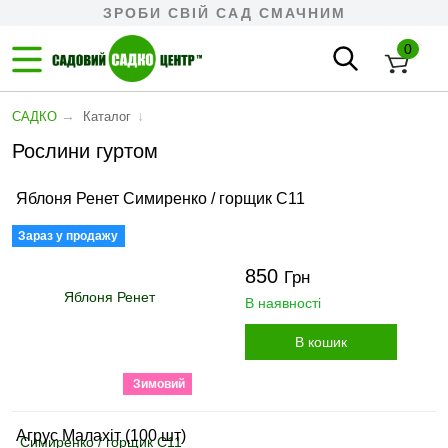
ЗРОБИ СВІЙ САД СМАЧНИМ
0
→
↓
САДКО
Каталог
Рослини гуртом
Яблоня Ренет Симиренко / горщик С11
Зараз у продажу
850
Грн
В наявності
В кошик
Зимовий
Агрус Малахіт (100 шт)