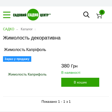
0
→
↓
САДКО
Каталог
Жимолость декоративна
Жимолость Капріфоль
Зараз у продажу
380
Грн
В наявності
В кошик
Показано 1 - 1 з 1