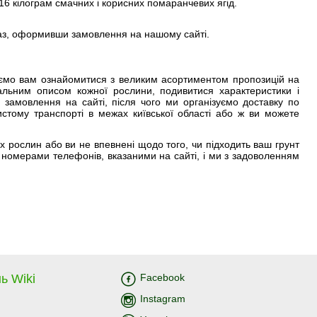
16 кілограм смачних і корисних помаранчевих ягід.
раз, оформивши замовлення на нашому сайті.
нуємо вам ознайомитися з великим асортиментом пропозицій на
альним описом кожної рослини, подивитися характеристики і
замовлення на сайті, після чого ми організуємо доставку по
истому транспорті в межах київської області або ж ви можете
 рослин або ви не впевнені щодо того, чи підходить ваш грунт
а номерами телефонів, вказаними на сайті, і ми з задоволенням
ь Wiki
Facebook
Instagram