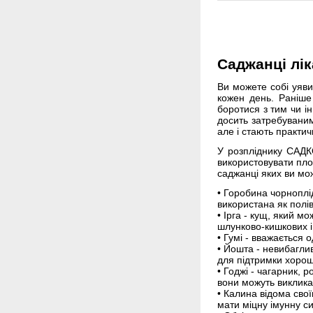
Саджанці лі
Ви можете собі уяви
кожен день. Раніше
боротися з тим чи і
досить затребуваним
але і стають практи
У розпліднику САДКО
використовувати пло
саджанці яких ви м
• Горобина чорноплід
використана як полів
• Ірга - кущ, який м
шлунково-кишкових і
• Гумі - вважається 
• Йошта - невибагли
для підтримки хорошо
• Годжі - чагарник, 
вони можуть виклика
• Калина відома сво
мати міцну імунну с