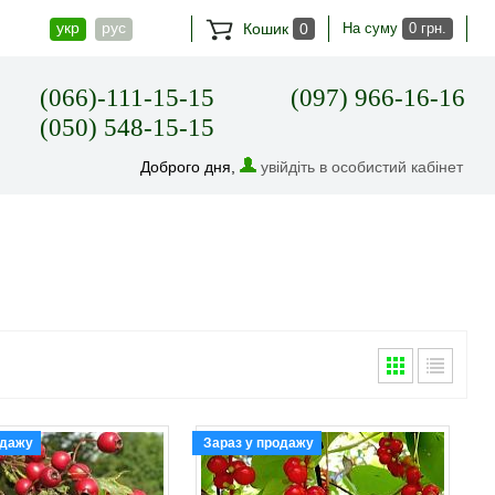
укр
рус
Кошик
0
На суму
0 грн.
(066)-111-15-15
(097) 966-16-16
(050) 548-15-15
Доброго дня,
увійдіть в особистий кабінет
одажу
Зараз у продажу