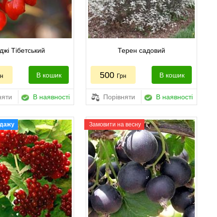
джі Тібетський
Терен садовий
500
В кошик
В кошик
рн
Грн
няти
В наявності
Порівняти
В наявності
одажу
Замовити на весну