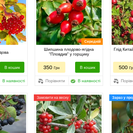
Середній
Шипшина плодово-ягідна
Глід Кита
дова
"Пловдив" у горщику
350
500
В кошик
В кошик
Грн
Г
В наявності
Порівняти
В наявності
Порів
Замовити на весну
Зараз у пр