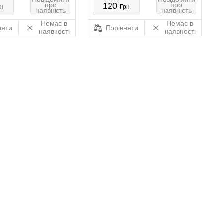
про
120
про
рн
Грн
наявність
наявність
Немає в
Немає в
няти
Порівняти
наявності
наявності