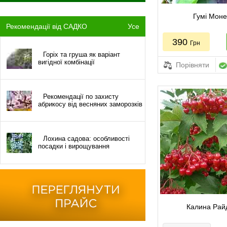
Гумі Мон
Рекомендації від САДКО
Усе
390
Грн
Горіх та груша як варіант
вигідної комбінації
Порівняти
Рекомендації по захисту
абрикосу від весняних заморозків
Лохина садова: особливості
посадки і вирощування
Калина Рай