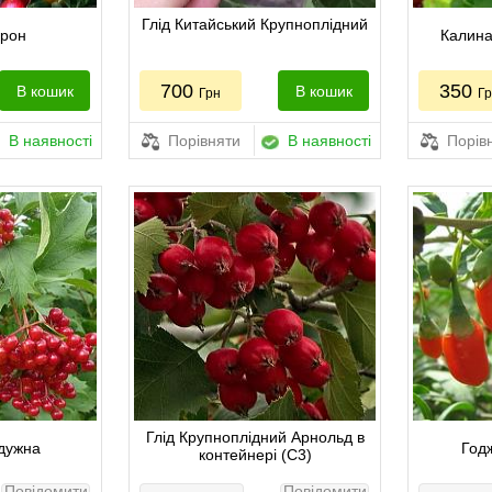
Глід Китайський Крупноплідний
ерон
Калина
700
350
В кошик
В кошик
Грн
Г
В наявності
Порівняти
В наявності
Порів
Глід Крупноплідний Арнольд в
дужна
Годж
контейнері (С3)
Повідомити
Повідомити