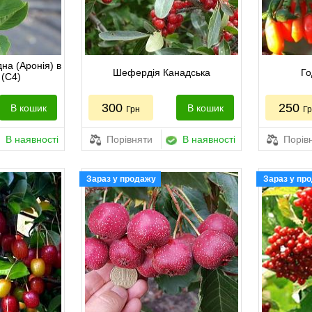
на (Аронія) в
Шефердія Канадська
Го
 (С4)
300
250
В кошик
В кошик
Грн
Г
В наявності
Порівняти
В наявності
Порів
Зараз у продажу
Зараз у пр