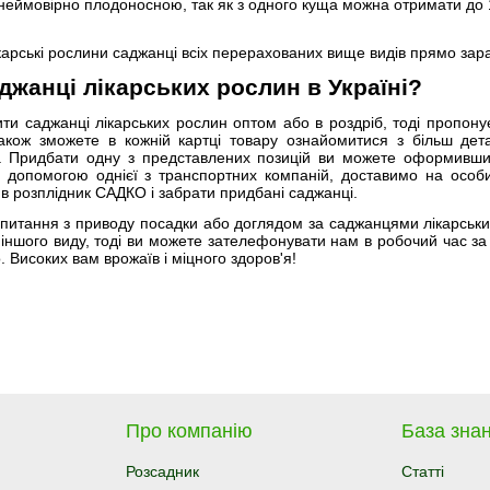
є неймовірно плодоносною, так як з одного куща можна отримати до 
карські рослини саджанці всіх перерахованих вище видів прямо за
джанці лікарських рослин в Україні?
ити саджанці лікарських рослин оптом або в роздріб, тоді пропо
акож зможете в кожній картці товару ознайомитися з більш дет
у. Придбати одну з представлених позицій ви можете оформивши 
за допомогою однієї з транспортних компаній, доставимо на особ
 в розплідник САДКО і забрати придбані саджанці.
питання з приводу посадки або доглядом за саджанцями лікарських
 іншого виду, тоді ви можете зателефонувати нам в робочий час з
 Високих вам врожаїв і міцного здоров'я!
Про компанію
База знан
Розсадник
Статті