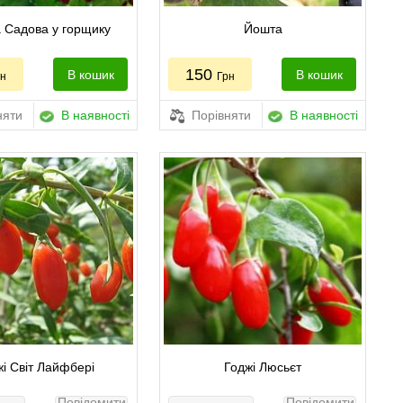
 Садова у горщику
Йошта
150
В кошик
В кошик
рн
Грн
няти
В наявності
Порівняти
В наявності
і Світ Лайфбері
Годжі Люсьєт
Повідомити
Повідомити