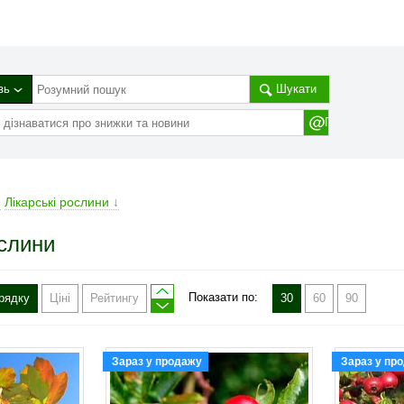
зь
Шукати
→
Лікарські рослини
↓
ослини
Показати по:
рядку
Ціні
Рейтингу
30
60
90
Зараз у продажу
Зараз у пр