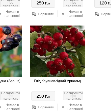
про
250
про
120
Грн
Г
наявність
наявність
Немає в
Немає в
Порівняти
Порів
наявності
наявності
дна (Аронія)
Глід Крупноплідний Арнольд
Повідомити
Повідомити
про
250
про
Грн
наявність
наявність
Немає в
Немає в
Порівняти
наявності
наявності