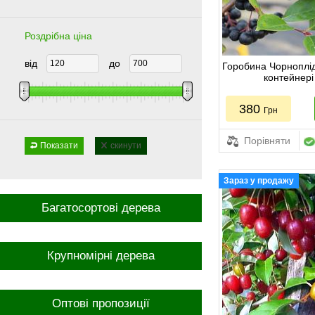
Роздрібна ціна
від
до
Горобина Чорноплід
контейнері
380
Грн
Порівняти
Показати
скинути
Зараз у продажу
Багатосортові дерева
Крупномірні дерева
Оптові пропозиції