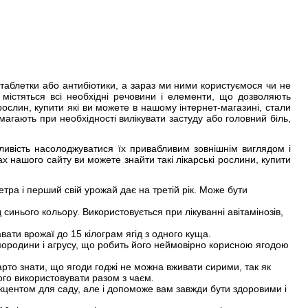
, таблетки або антибіотики, а зараз ми ними користуємося чи не
 містяться всі необхідні речовини і елементи, що дозволяють
ослин, купити які ви можете в нашому інтернет-магазині, стали
магають при необхідності вилікувати застуду або головний біль,
ливість насолоджуватися їх привабливим зовнішнім виглядом і
х нашого сайту ви можете знайти такі лікарські рослини, купити
тра і перший свій урожай дає на третій рік. Може бути
д синього кольору. Використовується при лікуванні авітамінозів,
авати врожаї до 15 кілограм ягід з одного куща.
мородини і агрусу, що робить його неймовірно корисною ягодою
Варто знати, що ягоди годжі не можна вживати сирими, так як
ого використовувати разом з чаєм.
акцентом для саду, але і допоможе вам завжди бути здоровими і