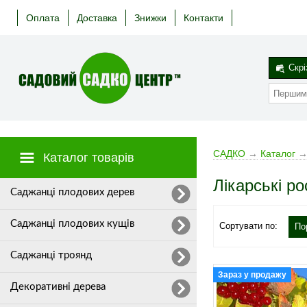
Оплата
Доставка
Знижки
Контакти
Скрі
САДКО
→
Каталог
Каталог товарів
Лікарські р
Cаджанці плодових дерев
Саджанці плодових кущів
Сортувати по:
По
Саджанці троянд
Зараз у продажу
Декоративні дерева