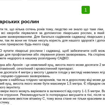
1
карських рослин
ти те, що кілька сотень років тому, людство не знало що таке ліки
 всі хвороби лікувалися за допомогою лікарських рослин, в який
ншим захворюванням. Для багатьох садівників саджанці лікарських р
и, так як вони не тільки несуть користь для нашого здоров'я і допо
чною прикрасою будь-якого саду.
 купити лікарські рослини і саджанці, щоб забезпечити собі мож
ди для профілактики або лікування різних захворювань. На сторінка
ожете недорого в нашому розпліднику САДКО:
на або Аронія - це невеликий кущ, висота якого може досягати 2 ме
ітамінний, сечогінний і кровоспинний препарат;
оже досягати 4 метри у висоту і давати плоди у вигляді невеликих ягі
 серцево-судинних захворювань.
одним з найбільш плідних чагарників, так як в дорослому віці може д
вий кущ, висота якого може бути максимум 1,5 метра. Є гібридом с
го імунітету.
розміри якого можуть варіювати в залежності від сорту 1-1.5 метри. 
ти отруєння. Рекомендується їх попередньо висушити в тіні, після ч
їм високим вмістом вітаміну С, тому вона стане не тільки красивим 
истему.