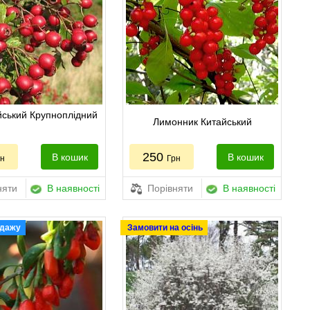
йський Крупноплідний
Лимонник Китайський
250
В кошик
В кошик
рн
Грн
няти
В наявності
Порівняти
В наявності
одажу
Замовити на осінь