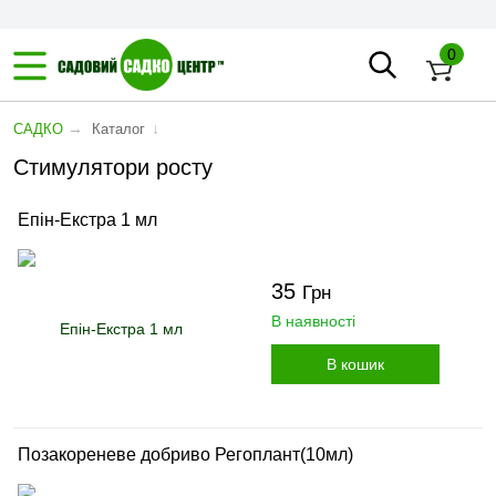
0
→
↓
САДКО
Каталог
Стимулятори росту
Епін-Екстра 1 мл
35
Грн
В наявності
В кошик
Позакореневе добриво Регоплант(10мл)