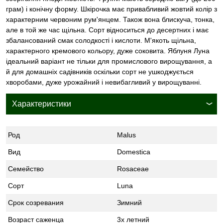
грам) і конічну форму. Шкірочка має привабливий жовтий колір з
характерним червоним рум'янцем. Також вона блискуча, тонка,
але в той же час щільна. Сорт відноситься до десертних і має
збалансований смак солодкості і кислоти. М'якоть щільна,
характерного кремового кольору, дуже соковита. Яблуня Луна
ідеальний варіант не тільки для промислового вирощування, а
й для домашніх садівників оскільки сорт не ушкоджується
хворобами, дуже урожайний і невибагливий у вирощуванні.
Характеристики
Род
Malus
Вид
Domestica
Семейство
Rosaceae
Сорт
Luna
Срок созревания
Зимний
Возраст саженца
3х летний