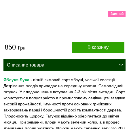
Зимний
850
В корзину
Грн
Описание товара
Яблуня Луна
- пізній зимовий сорт яблуні, чеської селекції.
Дозрівання плодів припадає на середину жовтня. Самоплідний
гатунок. У плодоношення вступає на 2-3 рік після висадки. Сорт
користується популярністю в промисловому садівництві завдяки
високій врожайності, імунності проти основних грибкових
захворювань парші і борошнистій росі та компактності дерева.
Плодоносить щороку. Гатунок відмінно зберігається до квітня
місяця. При зніманні, плоди мають зелений колір, а в процесі
зберігання плоди жовтіють. Фрукти мають середню вагу (до 200