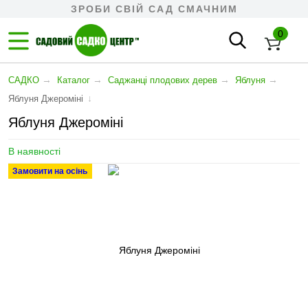
ЗРОБИ СВІЙ САД СМАЧНИМ
0
→
→
→
→
САДКО
Каталог
Cаджанці плодових дерев
Яблуня
↓
Яблуня Джероміні
Яблуня Джероміні
В наявності
Замовити на осінь