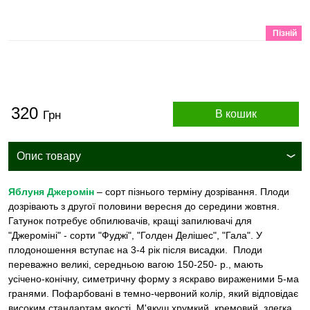
Пізній
320
В кошик
Грн
Опис товару
Яблуня Джеромін
– сорт пізнього терміну дозрівання. Плоди
дозрівають з другої половини вересня до середини жовтня.
Гатунок потребує обпилювачів, кращі запилювачі для
"Джероміні" - сорти "Фуджі", "Голден Делішес", "Гала". У
плодоношення вступає на 3-4 рік після висадки. Плоди
переважно великі, середньою вагою 150-250- р., мають
усічено-конічну, симетричну форму з яскраво вираженими 5-ма
гранями. Пофарбовані в темно-червоний колір, який відповідає
високим стандартам якості. М'якуш хрумкий, кремовий, злегка