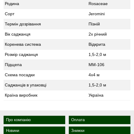
Родина
Rosaceae
Сорт
Jeromini
Термін дозрівання
Пізній
Вік саджанця
2х річний
Коренева система
Відкрита
Розмір саджанця
1,5-2,0 м
Підщепа
ММ-106
Схема посадки
4x4 м
Саджанців в упаковці
1,5-2,0 м
Країна виробник
Україна
Про компанію
Оплата
Новини
Знижки