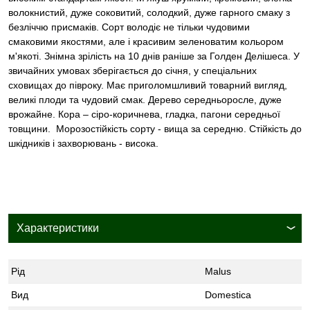
волокнистий, дуже соковитий, солодкий, дуже гарного смаку з
безліччю присмаків. Сорт володіє не тільки чудовими
смаковими якостями, але і красивим зеленоватим кольором
м'якоті. Знімна зрілість на 10 днів раніше за Голден Делішеса. У
звичайних умовах зберігається до січня, у спеціальних
сховищах до півроку. Має приголомшливий товарний вигляд,
великі плоди та чудовий смак. Дерево середньоросле, дуже
врожайне. Кора – сіро-коричнева, гладка, пагони середньої
товщини. Морозостійкість сорту - вища за середню. Стійкість до
шкідників і захворювань - висока.
Характеристики
Рід
Malus
Вид
Domestica