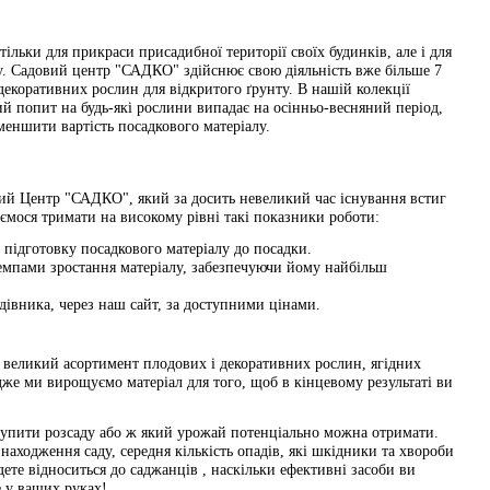
ільки для прикраси присадибної території своїх будинків, але і для
ку. Садовий центр "САДКО" здійснює свою діяльність вже більше 7
декоративних рослин для відкритого ґрунту. В нашій колекції
ший попит на будь-які рослини випадає на осінньо-весняний період,
еншити вартість посадкового матеріалу.
вий Центр "САДКО", який за досить невеликий час існування встиг
ємося тримати на високому рівні такі показники роботи:
 підготовку посадкового матеріалу до посадки.
темпами зростання матеріалу, забезпечуючи йому найбільш
адівника, через наш сайт, за доступними цінами.
 великий асортимент плодових і декоративних рослин, ягідних
дже ми вирощуємо матеріал для того, щоб в кінцевому результаті ви
о купити розсаду або ж який урожай потенціально можна отримати.
находження саду, середня кількість опадів, які шкідники та хвороби
удете відноситься до саджанців , наскільки ефективні засоби ви
е у ваших руках!