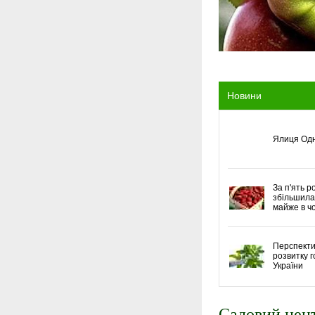
Новини
Ялиця Одн
За п'ять р
збільшила 
майже в ч
Перспекти
розвитку г
України
Садовий цен