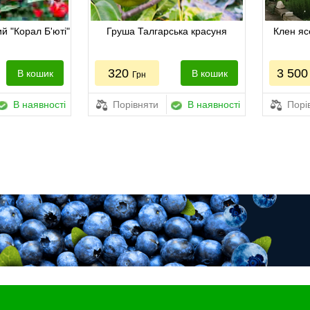
й "Корал Б'юті"
Груша Талгарська красуня
Клен яс
320
3 50
В кошик
В кошик
Грн
В наявності
Порівняти
В наявності
Порі