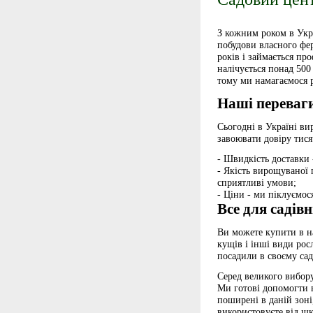
З кожним роком в Укра
побудови власного фер
років і займається пр
налічується понад 500
тому ми намагаємося р
Наші переваг
Сьогодні в Україні ви
завоювати довіру тися
- Швидкість доставки 
- Якість вирощуваної 
сприятливі умови;
- Ціни - ми піклуємос
Все для садів
Ви можете купити в н
кущів і інші види рос
посадили в своєму сад
Серед великого вибору
Ми готові допомогти в
поширені в даній зоні,
використовуєте від шк