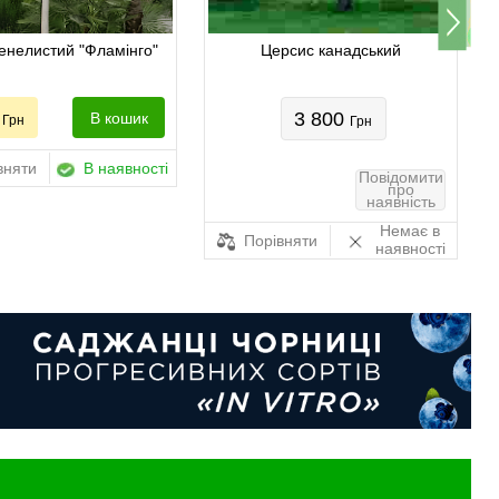
енелистий "Фламінго"
Церсис канадський
0
3 800
В кошик
Грн
Грн
вняти
В наявності
Повідомити
про
наявність
Немає в
Порівняти
наявності