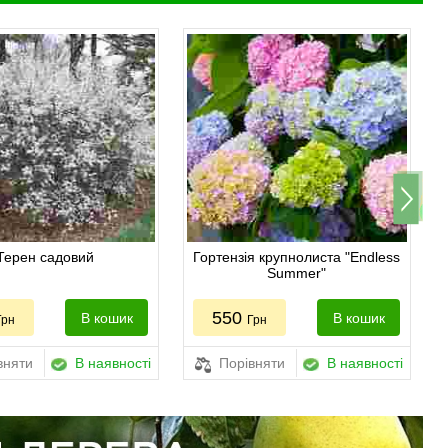
Терен садовий
Гортензія крупнолиста "Endless
Summer"
550
В кошик
В кошик
Грн
Грн
вняти
В наявності
Порівняти
В наявності