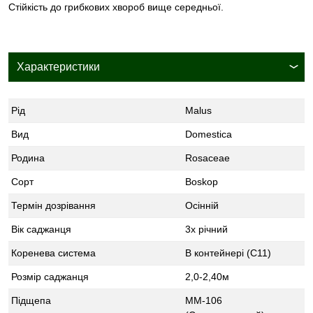
Стійкість до грибкових хвороб вище середньої.
Характеристики
Рід
Malus
Вид
Domestica
Родина
Rosaceae
Сорт
Boskop
Термін дозрівання
Осінній
Вік саджанця
3х річний
Коренева система
В контейнері (С11)
Розмір саджанця
2,0-2,40м
Підщепа
ММ-106