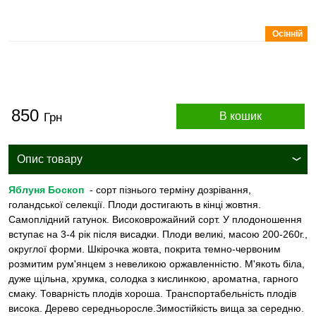
Осінній
850
В кошик
Грн
Опис товару
Яблуня Боскоп
- сорт пізнього терміну дозрівання,
голандської селекції. Плоди достигають в кінці жовтня.
Самоплідний гатунок. Високоврожайний сорт. У плодоношення
вступає на 3-4 рік після висадки. Плоди великі, масою 200-260г.,
округлої форми. Шкірочка жовта, покрита темно-червоним
розмитим рум'янцем з невеликою оржавленністю. М'якоть біла,
дуже щільна, хрумка, солодка з кислинкою, ароматна, гарного
смаку. Товарність плодів хороша. Транспортабельність плодів
висока. Дерево середньоросле.Зимостійкість вища за середню.