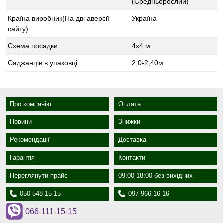
(Средньорослий)
Країна виробник(На дві аверсії
Україна
сайту)
Схема посадки
4х4 м
Саджанців в упаковці
2,0-2,40м
Про компанію
Оплата
Новини
Знижки
Рекомендації
Доставка
Гарантія
Контакти
Переглянути прайс
09:00-18:00 без вихідних
050 548-15-15
097 966-16-16
066-111-15-15