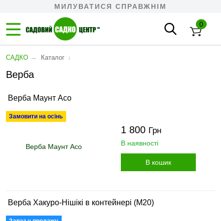
МИЛУВАТИСЯ СПРАВЖНІМ
0
→
↓
САДКО
Каталог
Верба
Верба Маунт Асо
Замовити на осінь
1 800
Грн
В наявності
В кошик
Верба Хакуро-Нішікі в контейнері (М20)