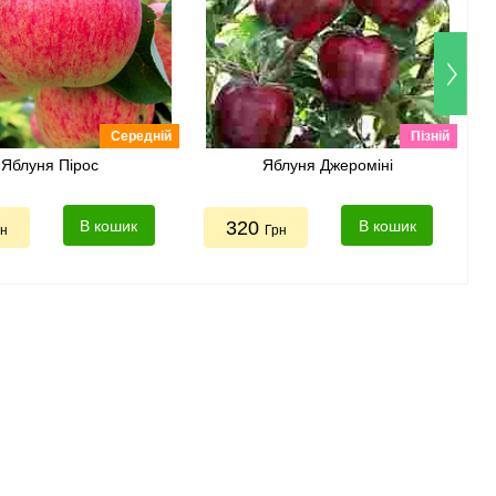
Середній
Пізній
Яблуня Пірос
Яблуня Джероміні
В кошик
320
В кошик
рн
Грн