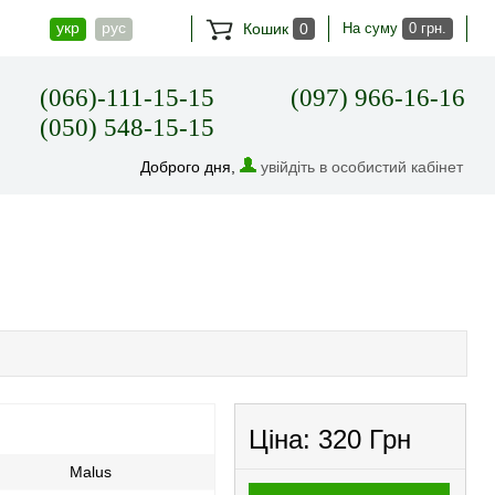
укр
рус
Кошик
0
На суму
0 грн.
(066)-111-15-15
(097) 966-16-16
(050) 548-15-15
Доброго дня,
увійдіть в особистий кабінет
Ціна:
320 Грн
Malus