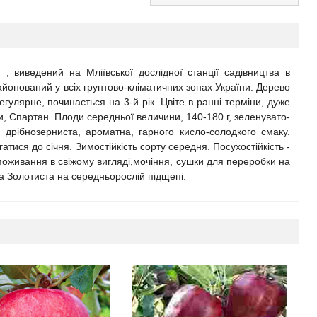
т , виведений на Мліївської дослідної станції садівництва в
айонований у всіх грунтово-кліматичних зонах України. Дерево
улярне, починається на 3-й рік. Цвіте в ранні терміни, дуже
ки, Спартан. Плоди середньої величини, 140-180 г, зеленувато-
, дрібнозерниста, ароматна, гарного кисло-солодкого смаку.
тися до січня. Зимостійкість сорту середня. Посухостійкість -
споживання в свіжому вигляді,мочіння, сушки для переробки на
а Золотиста на середньорослій підщепі.