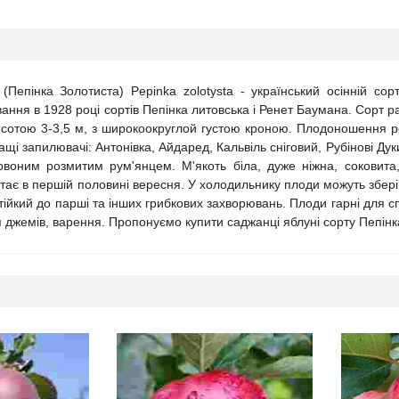
(Пепінка Золотиста) Pepinka zolotysta - український осінній сор
ання в 1928 році сортів Пепінка литовська і Ренет Баумана. Сорт р
сотою 3-3,5 м, з широкоокруглой густою кроною. Плодоношення рег
ащі запилювачі: Антонівка, Айдаред, Кальвіль сніговий, Рубінові Ду
червоним розмитим рум'янцем. М'якоть біла, дуже ніжна, соковита
стає в першій половині вересня. У холодильнику плоди можуть зберіга
стійкий до парші та інших грибкових захворювань. Плоди гарні для 
я джемів, варення. Пропонуємо купити саджанці яблуні сорту Пепінк