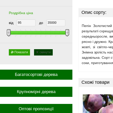
Опис сорту:
Роздрібна ціна
від
до
Пепін Золотистий 
результаті схрещув
середньоросле, ви
рясно і дружно. Кр
жовті, зі світло-
Знімна зрілість на
Показати
скинути
задовільна. Сорт 
соки, приготуванн
Багатосортові дерева
Схожі товари
Крупномірні дерева
Оптові пропозиції