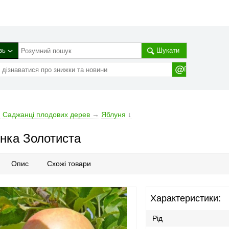
зь
Шукати
→
Cаджанці плодових дерев
→
Яблуня
↓
нка Золотиста
Опис
Схожі товари
Характеристики:
Рід