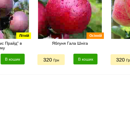
Літній
Осінній
мс Прайд" в
Яблуня Гала Шніга
ику
В кошик
320
В кошик
320
Грн
Г