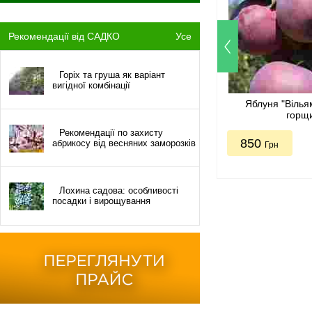
Рекомендації від САДКО
Усе
Горіх та груша як варіант
вигідної комбінації
Яблуня "Вілья
горщ
Рекомендації по захисту
850
абрикосу від весняних заморозків
Грн
Лохина садова: особливості
посадки і вирощування