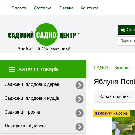
Оплата
Доставка
Знижки
Контакти
Скрі
Зроби свій Сад смачним!
САДКО
→
Каталог
Каталог товарів
Яблуня Пепі
Cаджанці плодових дерев
Характеристики
Саджанці плодових кущів
Саджанці троянд
Замовити на осінь
Декоративні дерева