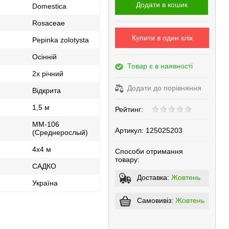
Додати в кошик
Domestica
Rosaceae
Купити в один клік
Pepinka zolotysta
Осінній
Товар є в наявності
2х річний
Додати до порівняння
Відкрита
1,5 м
Рейтинг:
ММ-106
Артикул:
125025203
(Среднерослый)
4х4 м
Способи отримання
товару:
САДКО
Доставка:
Жовтень
Україна
Самовивіз:
Жовтень