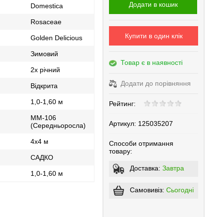
Додати в кошик
Domestica
Rosaceae
Купити в один клік
Golden Delicious
Зимовий
Товар є в наявності
2х річний
Додати до порівняння
Відкрита
1,0-1,60 м
Рейтинг:
ММ-106
Артикул:
125035207
(Середньоросла)
4x4 м
Способи отримання
товару:
САДКО
Доставка:
Завтра
1,0-1,60 м
Самовивіз:
Сьогодні