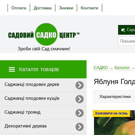
Оплата
Доставка
Знижки
Контакти
Скрі
Зроби свій Сад смачним!
САДКО
→
Каталог
Каталог товарів
Яблуня Гол
Cаджанці плодових дерев
Характеристики
Саджанці плодових кущів
Саджанці троянд
Замовити на осінь
Декоративні дерева