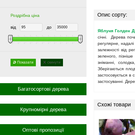
Опис сорту:
Роздрібна ціна
від
до
Яблуня Голден Д
січні. Дерева по
регулярне, надалі 
залежності від ре
зеленого, пізніше
зніманні, солодк
Показати
скинути
Зберігаються плод
застосовується в с
застосуванні. Дер
Багатосортові дерева
Схожі товари
Крупномірні дерева
Оптові пропозиції