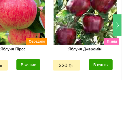
Середній
Пізній
Яблуня Пірос
Яблуня Джероміні
В кошик
320
В кошик
рн
Грн