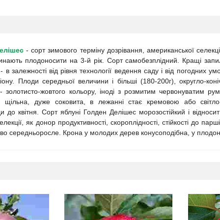
елішес
- сорт зимового терміну дозрівання, американської селекціїї
чинають плодоносити на 3-й рік. Сорт самобезплідний. Кращі зап
- в залежності від рівня технології ведення саду і від погодних у
гіону. Плоди середньої величини і більші (180-200г), округло-кон
 - золотисто-жовтого кольору, іноді з розмитим червонуватим ру
а, щільна, дуже соковита, в лежанні стає кремовою або світ
и до квітня. Сорт яблуні Голден Делішес морозостійкий і відноси
елекції, як донор продуктивності, скороплідності, стійкості до пар
ево середньоросле. Крона у молодих дерев конусоподібна, у плодон