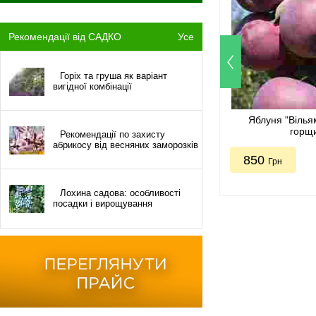
Рекомендації від САДКО
Усе
Горіх та груша як варіант
вигідної комбінації
Яблуня "Вілья
горщ
Рекомендації по захисту
абрикосу від весняних заморозків
850
Грн
Лохина садова: особливості
посадки і вирощування