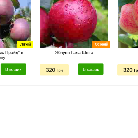
Літній
Осінній
мс Прайд" в
Яблуня Гала Шніга
ику
В кошик
320
В кошик
320
Грн
Г