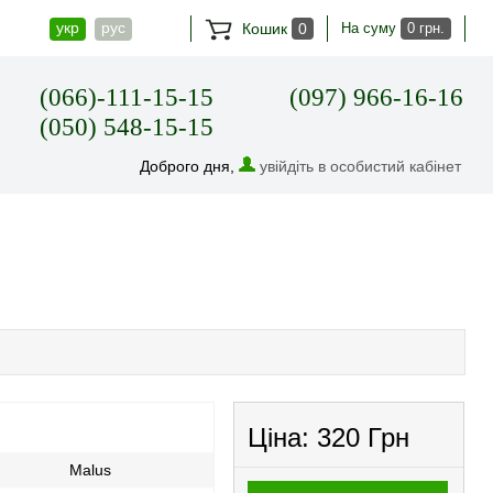
укр
рус
Кошик
0
На суму
0 грн.
(066)-111-15-15
(097) 966-16-16
(050) 548-15-15
Доброго дня,
увійдіть в особистий кабінет
Ціна:
320 Грн
Malus
Країна виробник
Укра