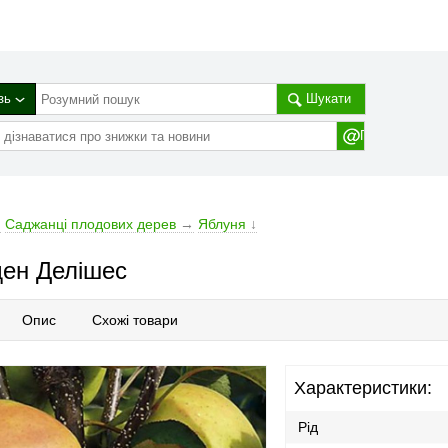
зь
Шукати
→
Cаджанці плодових дерев
→
Яблуня
↓
ден Делішес
Опис
Схожі товари
Характеристики:
Рід