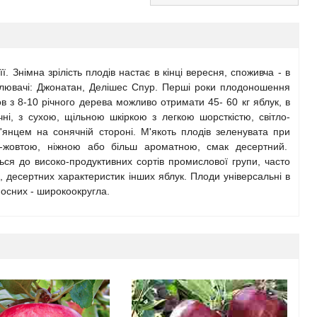
. Знімна зрілість плодів настає в кінці вересня, споживча - в
илювачі: Джонатан, Делішес Спур. Перші роки плодоношення
мов з 8-10 річного дерева можливо отримати 45- 60 кг яблук, в
ічні, з сухою, щільною шкіркою з легкою шорсткістю, світло-
м'янцем на сонячній стороні. М'якоть плодів зеленувата при
ло-жовтою, ніжною або більш ароматною, смак десертний.
ться до високо-продуктивних сортів промислової групи, часто
ші, десертних характеристик інших яблук. Плоди універсальні в
осних - широкоокругла.