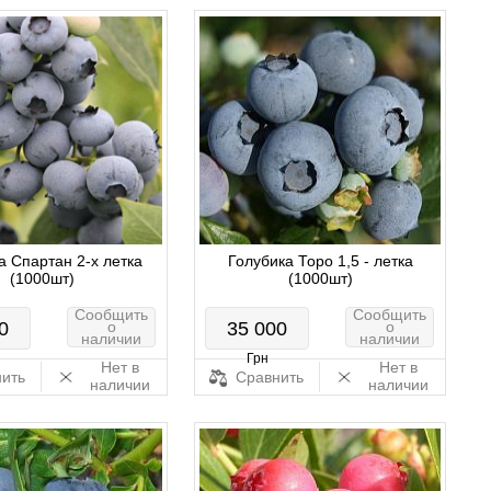
а Спартан 2-х летка
Голубика Торо 1,5 - летка
(1000шт)
(1000шт)
Сообщить
Сообщить
0
о
35 000
о
наличии
наличии
Грн
Нет в
Нет в
ить
Сравнить
наличии
наличии