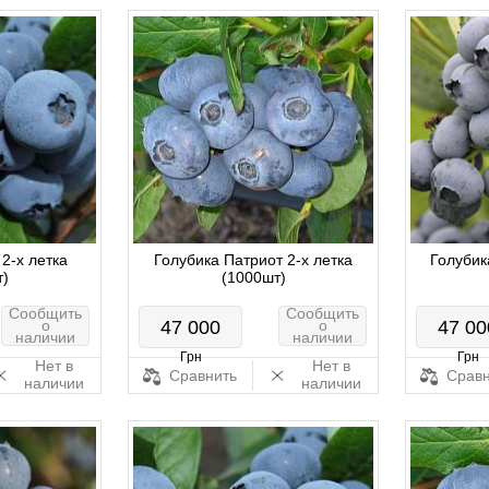
2-х летка
Голубика Патриот 2-х летка
Голубик
т)
(1000шт)
Сообщить
Сообщить
о
47 000
о
47 00
наличии
наличии
Грн
Грн
Нет в
Нет в
Сравнить
Сравн
наличии
наличии