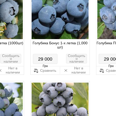
етка (1000шт)
Голубика Бонус 1-х летка (1,000
Голубика П
шт)
Сообщить
Сообщить
о
29 000
о
29 00
наличии
наличии
Грн
Грн
Нет в
Нет в
Сравнить
Сравн
наличии
наличии