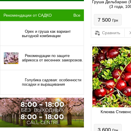
Груша Дельбараю (
(3 года, 10
Рекомендации от САДКО
Все
7 500
Грн
Орех и груша как вариант
Сравнить
выгодной комбинации
Рекомендации по защите
абрикоса от весенних заморозков.
Голубика садовая: особенности
посадки и выращивания
Клюква Стивенс
3 600
Грн