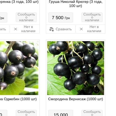
рянка (3 года, 100 шт)
Груша Николай Крюгер (3 года,
100 шт)
Сообщить
Сообщить
о
7 500
о
Грн
Грн
наличии
наличии
Нет в
Нет в
ить
Сравнить
наличии
наличии
а Оджебин (1000 шт)
Смородина Вернисаж (1000 шт)
Сообщить
Сообщить
0
о
15 000
о