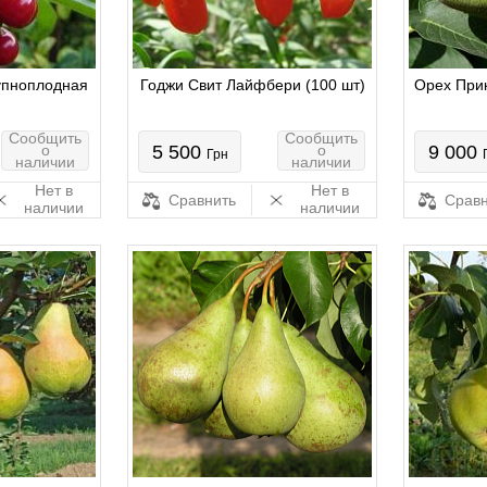
упноплодная
Годжи Свит Лайфбери (100 шт)
Орех Прик
Сообщить
Сообщить
о
5 500
о
9 000
Грн
наличии
наличии
Нет в
Нет в
Сравнить
Сравн
наличии
наличии