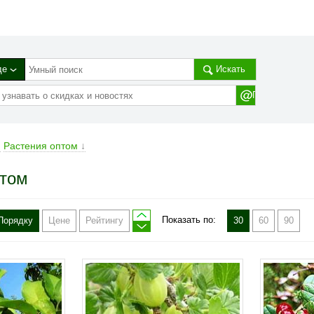
де
Искать
→
Растения оптом
↓
птом
Показать по:
Порядку
Цене
Рейтингу
30
60
90