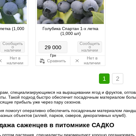
летка (1,000
Голубика Спартан 1-х летка
(1,000 шт)
Сообщить
Сообщить
о
29 000
о
наличии
наличии
Грн
Нет в
Нет в
Сравнить
наличии
наличии
1
2
ам, специализирующимся на выращивании ягод и фруктов, оптова
ты. Такой подход быстро обеспечит посадочным материалом боль
осящие прибыль уже через пару сезонов.
я помогут оперативно обеспечить посадочным материалом ландш
азных объектов (аллей, парков, скверов, декоративных клумб).
дажа саженцев в питомнике САДКО
ть оптом растения, специалисты рекомендуют хорошо организовать