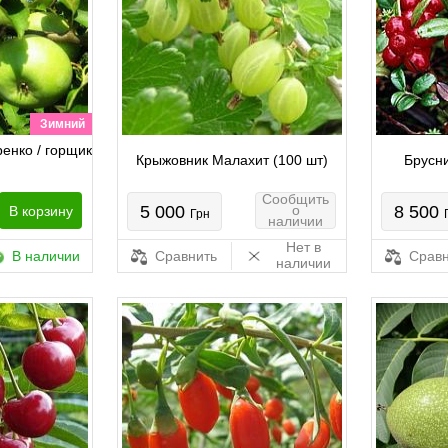
Зимний
енко / горщик
Крыжовник Малахит (100 шт)
Брусни
Сообщить
5 000
о
8 500
В корзину
Грн
наличии
Нет в
В наличии
Сравнить
Сравн
наличии