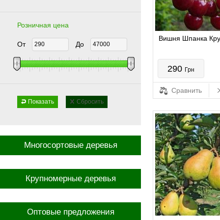
Розничная цена
Вишня Шпанка Кр
От
До
290
Грн
Сравнить
Показать
Сбросить
Многосортовые деревья
Крупномерные деревья
Оптовые предложения