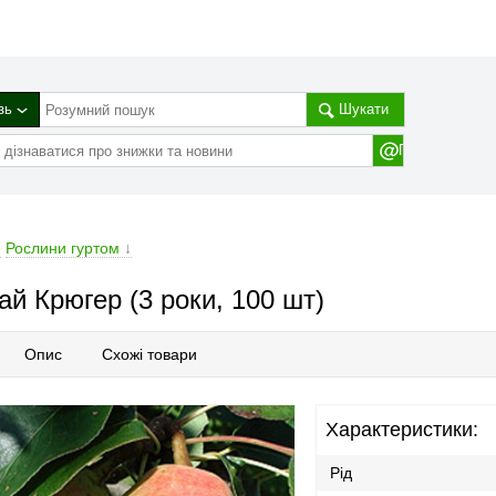
зь
Шукати
→
Рослини гуртом
↓
ай Крюгер (3 роки, 100 шт)
Опис
Схожі товари
Характеристики:
Рід