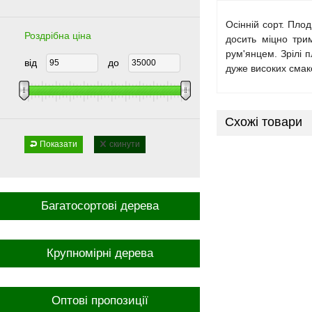
Осінній сорт. Пло
Роздрібна ціна
досить міцно три
рум'янцем. Зрілі 
від
до
дуже високих смако
Схожі товари
Показати
скинути
Багатосортові дерева
Крупномірні дерева
Оптові пропозиції