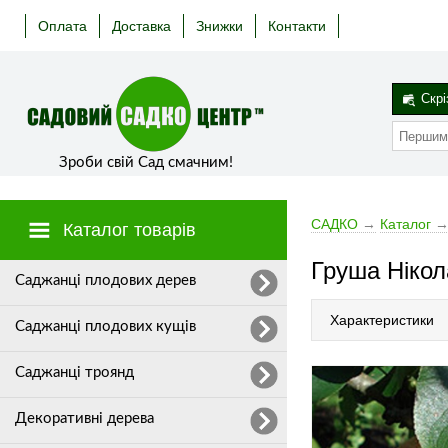
Оплата
Доставка
Знижки
Контакти
Скрі
Зроби свій Сад смачним!
САДКО
→
Каталог
Каталог товарів
Груша Нікол
Cаджанці плодових дерев
Характеристики
Саджанці плодових кущів
Саджанці троянд
Декоративні дерева