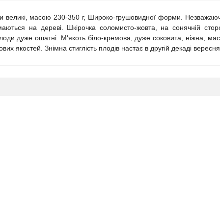
ди великі, масою 230-350 г, Широко-грушовидної форми. Незважаючи
маються на дереві. Шкірочка соломисто-жовта, на сонячній стор
плоди дуже ошатні. М'якоть біло-кремова, дуже соковита, ніжна, м
вих якостей. Знімна стиглість плодів настає в другій декаді вересня