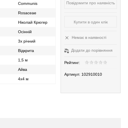
Повідомити про наявність
Communis
Rosaceae
Купити в один клік
Ніколай Крюгер
Осінній
Немає в наявності
3х річний
Додати до порівняння
Відкрита
1,5 м
Рейтинг:
Айва
Артикул:
102910010
4х4 м