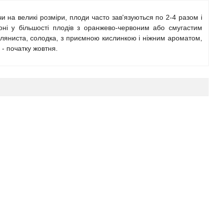
 на великі розміри, плоди часто зав'язуються по 2-4 разом і
оні у більшості плодів з оранжево-червоним або смугастим
асляниста, солодка, з приємною кислинкою і ніжним ароматом,
 - початку жовтня.