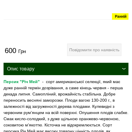
Ранній
600
Повідомити про наявність
Грн
Опис товару
Персик "Річ Мей"
- сорт американської селекції, який має
дуже ранній термін дозрівання, а саме кінець червня - перша
декада липня. Самопліний, врожайність стабільна. Добре
переносить весняні заморозки. Плоди вагою 130-200 г., в
залежності від загруженості дерева плодами. Кулевидні з
червоним рум'янцем на всій поверхні. Опушення плодів слабке.
Смак кисло-солодкий, з дуже щільною оранжево-червоною,
соковитою м'якоттю. Кісточка не відокремлюється. Сорт
персика Річ Мей має високу товарну цінність плодів, як