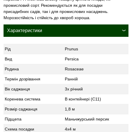
промисловий сорт. Рекомендується як для посадки
присадибних садів, так і для промислових насаджень.
Морозостійкість і стійкість до хвороб хороша.
Характеристики
Рід
Prunus
Вид
Persica
Родина
Rosaceae
Термін дозрівання
Ранній
Вік саджанця
3х річний
Коренева система
В контейнері (С11)
Розмір саджанця
1,8 м
Підщепа
Маньчжурський персик
Схема посадки
4х4 м