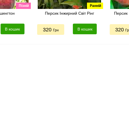
Пізній
Ранній
шингтон
Персик Інжирний Світ Рінг
Персик 
В кошик
320
В кошик
320
Грн
Г