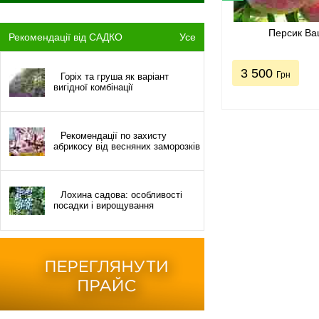
Персик Ва
Рекомендації від САДКО
Усе
3 500
Грн
Горіх та груша як варіант
вигідної комбінації
Рекомендації по захисту
абрикосу від весняних заморозків
Лохина садова: особливості
посадки і вирощування