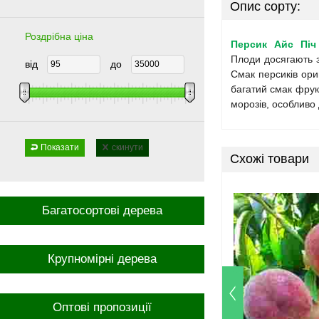
Опис сорту:
Роздрібна ціна
Персик Айс Піч
Плоди досягають з
від
до
Смак персиків ори
багатий смак фрукт
морозів, особливо 
Показати
скинути
Схожі товари
Багатосортові дерева
Крупномірні дерева
Оптові пропозиції