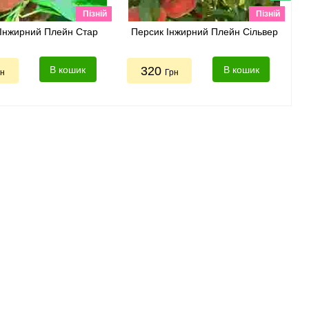
Пізній
Пізній
Інжирний Плейн Стар
Персик Інжирний Плейн Сільвер
В кошик
320
В кошик
рн
Грн