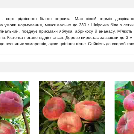
- сорт рідкісного білого персика. Має пізній термін дозріва
а умови нормування, максимально до 280 г. Шкірочка біла з легк
гінальний, поєднує присмаки яблука, абрикосу й ананасу. М’якоть
ів. Кісточка погано відділяється. Дерево виростає заввишки до 3 м
до весняних заморозків, адже цвітіння пізнє. Стійкість до хвороб так