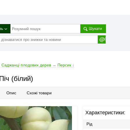
зь
Шукати
→
Cаджанці плодових дерев
→
Персик
↓
іч (білий)
Опис
Схожі товари
Характеристики:
Рід