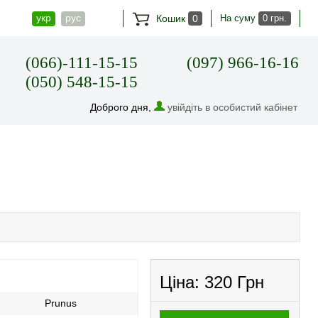
укр
рус
Кошик
0
На суму
0 грн.
(066)-111-15-15
(097) 966-16-16
(050) 548-15-15
Доброго дня,
увійдіть в особистий кабінет
Ціна:
320 Грн
Prunus