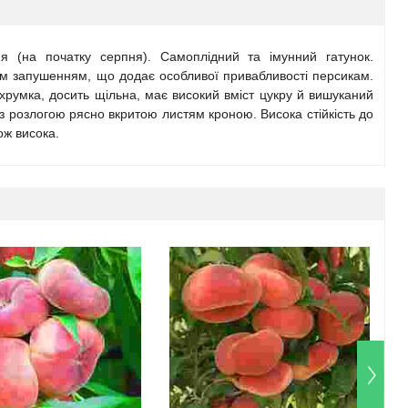
ння (на початку серпня). Самоплідний та імунний гатунок.
им запушенням, що додає особливої привабливості персикам.
 хрумка, досить щільна, має високий вміст цукру й вишуканий
 з розлогою рясно вкритою листям кроною. Висока стійкість до
ож висока.