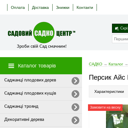
Оплата
Доставка
Знижки
Контакти
Скрі
Зроби свій Сад смачним!
САДКО
→
Каталог
Каталог товарів
Персик Айс П
Cаджанці плодових дерев
Характеристики
Саджанці плодових кущів
Саджанці троянд
Замовити на весну
Декоративні дерева