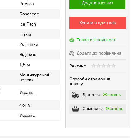
Додати в кошик
Persica
Rosaceae
Купити в один клік
Ice Pitch
Пізній
Товар є в наявності
2х річний
Додати до порівняння
Відкрита
1,5 м
Рейтинг:
Маньчжурський
Способи отримання
персик
товару:
і
Україна
Доставка:
Жовтень
4x4 м
Самовивіз:
Жовтень
Україна