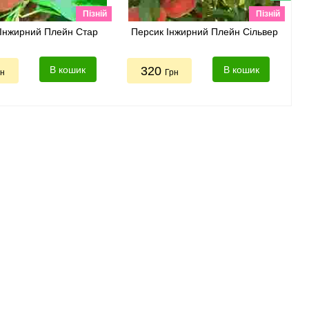
Пізній
Пізній
Інжирний Плейн Стар
Персик Інжирний Плейн Сільвер
В кошик
320
В кошик
рн
Грн