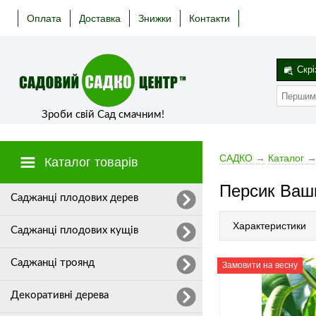
Оплата
Доставка
Знижки
Контакти
Скрі
Зроби свій Сад смачним!
САДКО
→
Каталог
Каталог товарів
Персик Ваш
Cаджанці плодових дерев
Характеристики
Саджанці плодових кущів
Саджанці троянд
Замовити на весну
Декоративні дерева