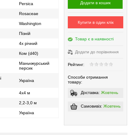
Додати в кошик
Persica
Rosaceae
Купити в один клік
Washington
Пізній
Товар є в наявності
4х річний
Додати до порівняння
Ком (d40)
Маньчжурський
Рейтинг:
персик
Способи отримання
і
Україна
товару:
Доставка:
Жовтень
4x4 м
2,2-3,0 м
Самовивіз:
Жовтень
Україна