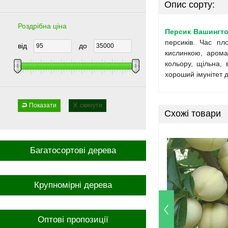
Опис сорту:
Роздрібна ціна
Персик Вашингт
персиків. Час пл
від
до
кислинкою, арома
кольору, щільна, 
хороший імунітет 
Показати
скинути
Схожі товари
Багатосортові дерева
Крупномірні дерева
Оптові пропозиції