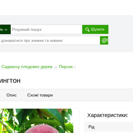
зь
Шукати
→
Cаджанці плодових дерев
→
Персик
↓
ингтон
Опис
Схожі товари
Характеристики:
Рід