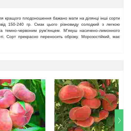
 для кращого плодоношення бажано мати на ділянці інші сорти
від 150-240 гр. Смак цього різновиду солодкий з легкою
ита темно-червоним рум'янцем. М'якуш насичено-лимонного
коті. Сорт прекрасно переносить обрізку. Морозостійкий, має