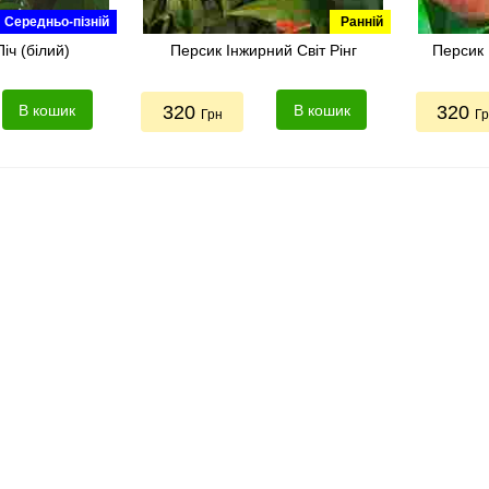
Середньо-пізній
Ранній
іч (білий)
Персик Інжирний Світ Рінг
Персик 
В кошик
320
В кошик
320
Грн
Г