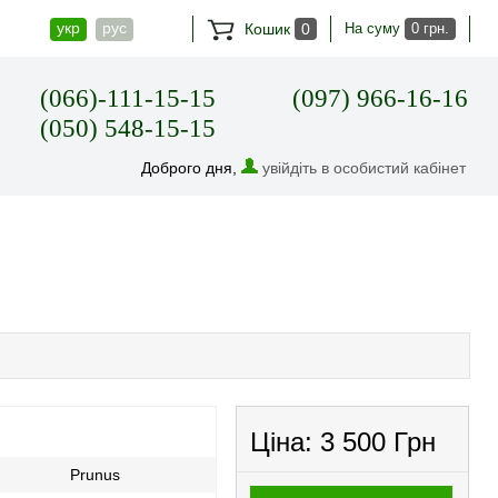
укр
рус
Кошик
0
На суму
0 грн.
(066)-111-15-15
(097) 966-16-16
(050) 548-15-15
Доброго дня,
увійдіть в особистий кабінет
Ціна:
3 500 Грн
Prunus