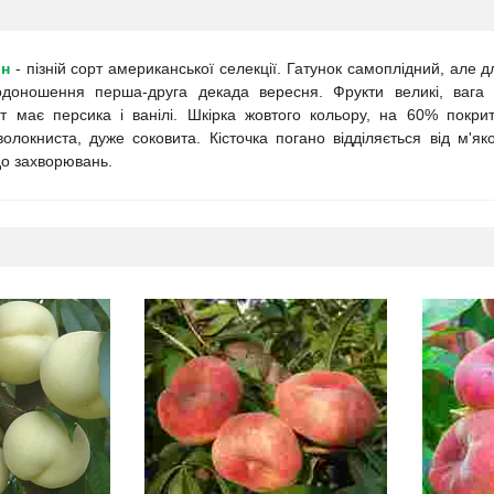
он
- пізній сорт американської селекції. Гатунок самоплідний, але
одоношення перша-друга декада вересня. Фрукти великі, вага 
т має персика і ванілі. Шкірка жовтого кольору, на 60% покр
волокниста, дуже соковита. Кісточка погано відділяється від м'я
до захворювань.