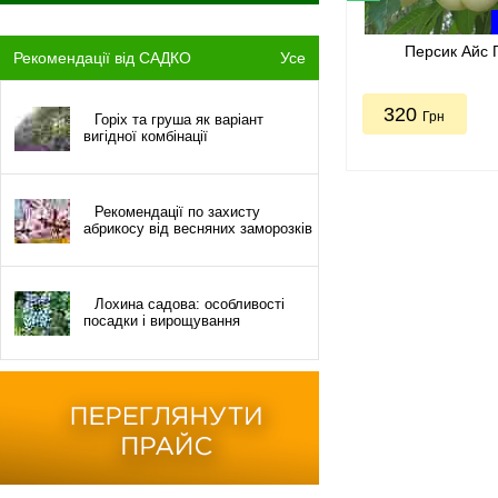
Персик Айс П
Рекомендації від САДКО
Усе
320
Грн
Горіх та груша як варіант
вигідної комбінації
Рекомендації по захисту
абрикосу від весняних заморозків
Лохина садова: особливості
посадки і вирощування