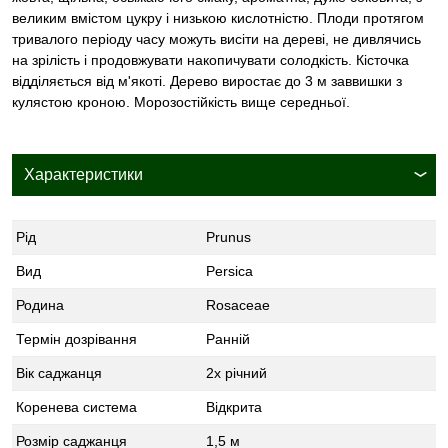
великим вмістом цукру і низькою кислотністю. Плоди протягом
тривалого періоду часу можуть висіти на дереві, не дивлячись
на зрілість і продовжувати накопичувати солодкість. Кісточка
відділяється від м'якоті. Дерево виростає до 3 м заввишки з
кулястою кроною. Морозостійкість вище середньої.
Характеристики
Рід
Prunus
Вид
Persica
Родина
Rosaceae
Термін дозрівання
Ранній
Вік саджанця
2х річний
Коренева система
Відкрита
Розмір саджанця
1,5 м