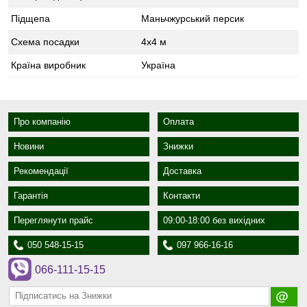
Підщепа
Маньчжурський персик
Схема посадки
4x4 м
Країна виробник
Україна
Про компанію
Оплата
Новини
Знижки
Рекомендації
Доставка
Гарантія
Контакти
Переглянути прайс
09:00-18:00 без вихідних
050 548-15-15
097 966-16-16
066-111-15-15