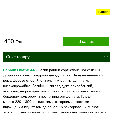
Ранній
450
В кошик
Грн
Опис товару
Персик Екстрим-6
- новий ранній сорт іспанської селекції.
Дозрівання в першій-другій декаді липня. Плодоношення з 2
років. Дерево енергійне, з рясним раннім цвітінням,
високоврожайне. Зовнішній вигляд дуже привабливий,
яскравий, шкірка практично повністю пофарбована темно-
бордовим кольором, з незначним опушенням. Плоди
масою 220 – 300гр з високими товарними якостями,
підвищеним імунітетом до основних захворювань. М'якоть
жовта, щільна, освіжаючого смаку, ароматна, дуже соковита, з