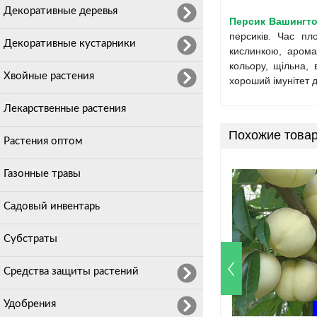
Декоративные деревья
Персик Вашингт
персиків. Час пл
Декоративные кустарники
кислинкою, арома
кольору, щільна, 
Хвойные растения
хороший імунітет 
Лекарственные растения
Похожие това
Растения оптом
Газонные травы
Садовый инвентарь
Субстраты
Средства защиты растений
Удобрения