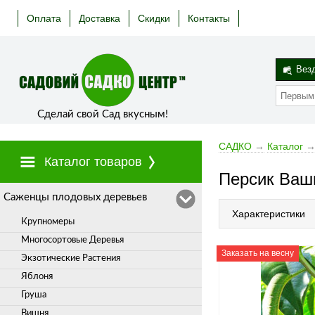
Оплата
Доставка
Скидки
Контакты
Вез
Сделай свой Сад вкусным!
САДКО
→
Каталог
Каталог товаров
Персик Ваш
Cаженцы плодовых деревьев
Характеристики
Крупномеры
Многосортовые Деревья
Заказать на весну
Экзотические Растения
Яблоня
Груша
Вишня