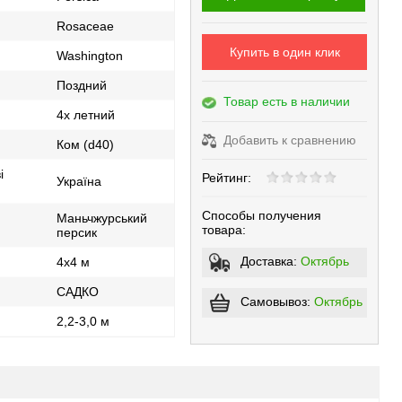
Rosaceae
Купить в один клик
Washington
Поздний
Товар есть в наличии
4х летний
Добавить к сравнению
Ком (d40)
і
Рейтинг:
Україна
Способы получения
Маньчжурський
товара:
персик
Доставка:
Октябрь
4x4 м
САДКО
Самовывоз:
Октябрь
2,2-3,0 м