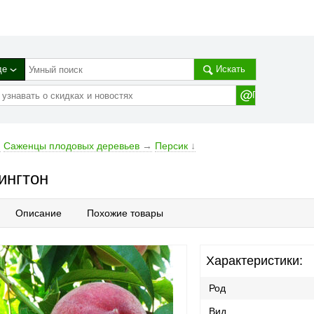
де
Искать
→
Cаженцы плодовых деревьев
→
Персик
↓
ингтон
Описание
Похожие товары
Характеристики:
Род
Вид