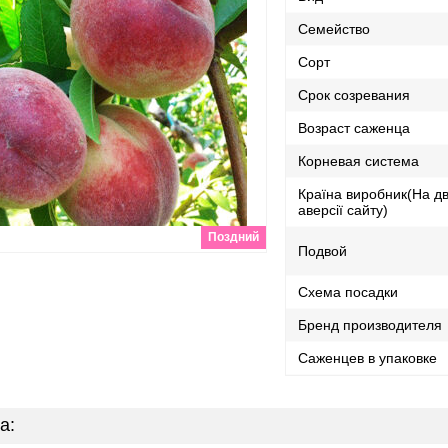
Семейство
Сорт
Срок созревания
Возраст саженца
Корневая система
Країна виробник(На дв
аверсії сайту)
Поздний
Подвой
Схема посадки
Бренд производителя
Саженцев в упаковке
а: