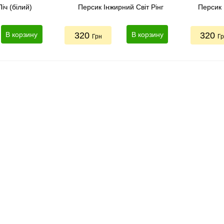
іч (білий)
Персик Інжирний Світ Рінг
Персик 
В корзину
320
В корзину
320
Грн
Г