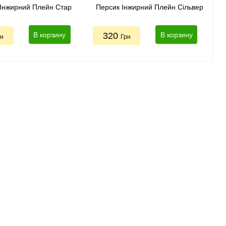
Інжирний Плейн Стар
Персик Інжирний Плейн Сільвер
В корзину
320
В корзину
рн
Грн