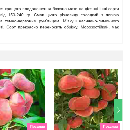
 для кращого плодоношення бажано мати на ділянці інші сорти
від 150-240 гр. Смак цього різновиду солодкий з легкою
ита темно-червоним рум'янцем. М'якуш насичено-лимонного
коті. Сорт прекрасно переносить обрізку. Морозостійкий, має
Поздний
Поздний