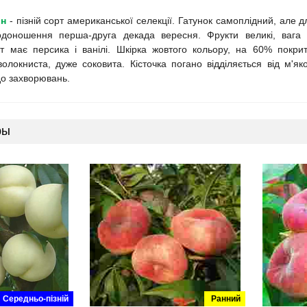
он
- пізній сорт американської селекції. Гатунок самоплідний, але
одоношення перша-друга декада вересня. Фрукти великі, вага 
т має персика і ванілі. Шкірка жовтого кольору, на 60% покр
волокниста, дуже соковита. Кісточка погано відділяється від м'я
до захворювань.
ры
Середньо-пізній
Ранний