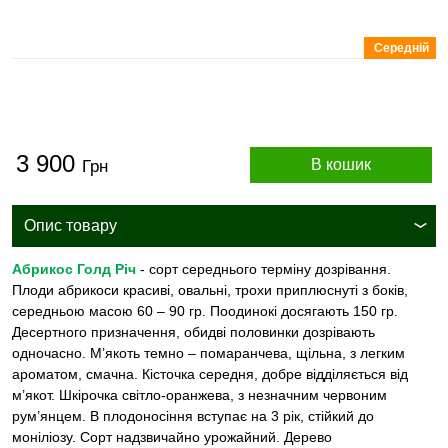
Середній
3 900
В кошик
Грн
Опис товару
Абрикос Голд Річ
- сорт середнього терміну дозрівання.
Плоди абрикоси красиві, овальні, трохи приплюснуті з боків,
середньою масою 60 – 90 гр. Поодинокі досягають 150 гр.
Десертного призначення, обидві половинки дозрівають
одночасно. М’якоть темно – помаранчева, щільна, з легким
ароматом, смачна. Кісточка середня, добре відділяється від
м’якот. Шкірочка світло-оранжева, з незначним червоним
рум’янцем. В плодоносіння вступає на 3 рік, стійкий до
моніліозу. Сорт надзвичайно урожайний. Дерево