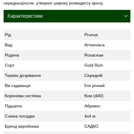
середньоросле, утворює широку розкидисту крону.
Характеристики
Рід
Prunus
Вид
Armeniaca
Родина
Rosaceae
Сорт
Gold Rich
Термін дозрівання
Середній
Вік саджанця
5ти річний
Коренева система
Ком (d40)
Підщепа
Абрикос
Схема посадки
4х4 м
Бренд виробника
САДКО