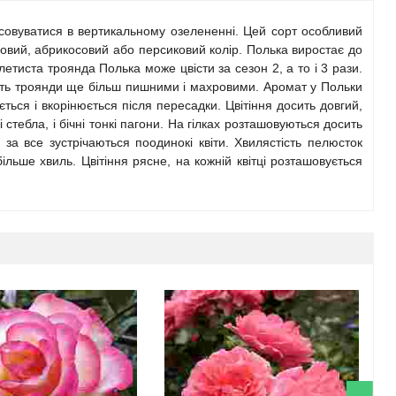
совуватися в вертикальному озелененні. Цей сорт особливий
вий, абрикосовий або персиковий колір. Полька виростає до
летиста троянда Полька може цвісти за сезон 2, а то і 3 рази.
блять троянди ще більш пишними і махровими. Аромат у Польки
ься і вкорінюється після пересадки. Цвітіння досить довгий,
тебла, і бічні тонкі пагони. На гілках розташовуються досить
 за все зустрічаються поодинокі квіти. Хвилястість пелюсток
ільше хвиль. Цвітіння рясне, на кожній квітці розташовується