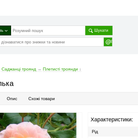
зь
Шукати
→
Саджанці троянд
→
Плетисті троянди
↓
лька
Опис
Схожі товари
Характеристики:
Рід