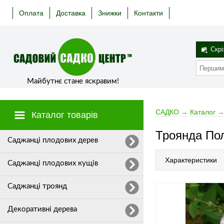
Оплата
Доставка
Знижки
Контакти
Скрі
Майбутнє стане яскравим!
САДКО
→
Каталог
Каталог товарів
Троянда По
Cаджанці плодових дерев
Характеристики
Саджанці плодових кущів
Саджанці троянд
Декоративні дерева