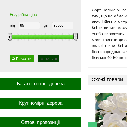
Сорт Полька уніве
Роздрібна ціна
тим, що не обмежу
двох і більше метр
від
до
Квітки великі, мо
слабо виражений. 
може тривати до са
великі шипи. Квіт
безпосередньо зал
близько 40-50 пел
Показати
скинути
Схожі товари
Багатосортові дерева
Крупномірні дерева
Оптові пропозиції