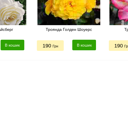
Айсберг
Троянда Голден Шоуерс
Т
В кошик
190
В кошик
190
Грн
Г