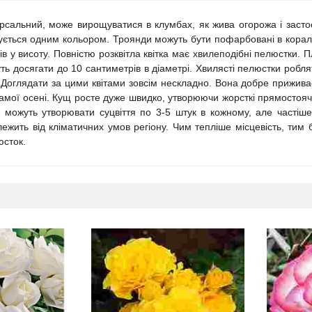
рсальний, може вирощуватися в клумбах, як жива огорожа і засто
ється одним кольором. Троянди можуть бути пофарбовані в корало
ів у висоту. Повністю розквітла квітка має хвилеподібні пелюстки. П
жуть досягати до 10 сантиметрів в діаметрі. Хвилясті пелюстки ро
Доглядати за цими квітами зовсім нескладно. Вона добре приживаєт
мої осені. Кущ росте дуже швидко, утворюючи жорсткі прямостоячі с
и можуть утворювати суцвіття по 3-5 штук в кожному, але частіше
ежить від кліматичних умов регіону. Чим тепліше місцевість, тим б
юсток.