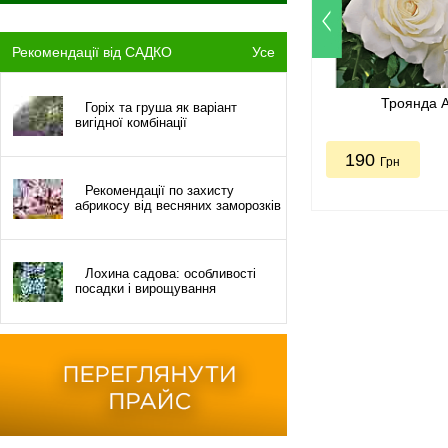
Рекомендації від САДКО
Усе
Троянда 
Горіх та груша як варіант
вигідної комбінації
190
Грн
Рекомендації по захисту
абрикосу від весняних заморозків
Лохина садова: особливості
посадки і вирощування