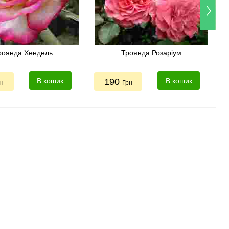
роянда Хендель
Троянда Розаріум
В кошик
190
В кошик
рн
Грн