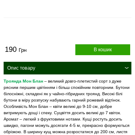
190
В кошик
Грн
Опис товару
Троянда Мон Блан
– великий довго-плетистий сорт з дуже
рясним першим цвітінням і більш спокійним повторним. Бутони
білосніжні, складені як у чайно-гібридних троянд. Високі білі
бутони в міру розпуску набувають гарний рожевий відтінок.
Особливість Мон Блан – квіти великі до 9-10 см, добре
витримують дощі і спеку. Суцвіття досить великі до 7 квіток.
Аромат – легкий з фруктовими нотами. Кущі ростуть досить
швидко, пагони можуть досягати 4-5 м, прекрасно формуються
обрізкою. В ширину кущ можна розростатися до 200 см, листя