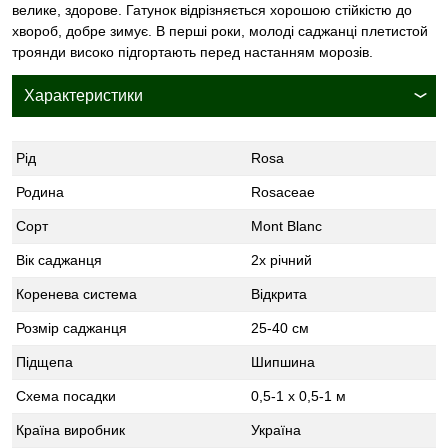
велике, здорове. Гатунок відрізняється хорошою стійкістю до
хвороб, добре зимує. В перші роки, молоді саджанці плетистой
троянди високо підгортають перед настанням морозів.
Характеристики
Рід
Rosa
Родина
Rosaceae
Сорт
Mont Blanc
Вік саджанця
2х річний
Коренева система
Відкрита
Розмір саджанця
25-40 см
Підщепа
Шипшина
Схема посадки
0,5-1 х 0,5-1 м
Країна виробник
Україна