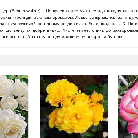
ер (Schneewalzer) - Ця красива плетуча троянда популярна в зах
ібридні троянди, з легким ароматом. Ледве розкрившись, вони дуж
ляються зазвичай по одному на довгих стеблах, іноді по 2-3. Пагон
так що знизу їх добре видно. Листя темне, стійка до захворювань
рви все літо. У вологу погоду можливе не розкриття бутонів.