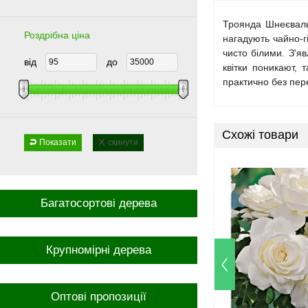
Троянда Шнеєвальц
Роздрібна ціна
нагадують чайно-г
чисто білими. З'яв
від
до
квітки поникают, 
практично без пере
Схожі товари
Показати
скинути
Багатосортові дерева
Крупномірні дерева
Оптові пропозиції