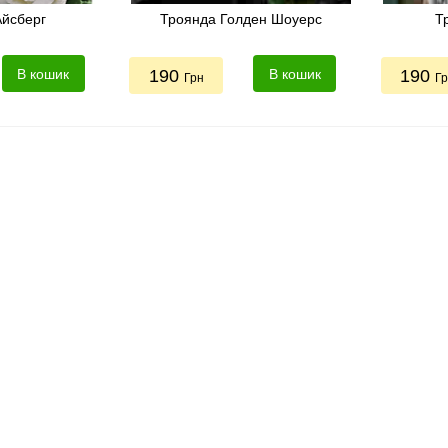
Айсберг
Троянда Голден Шоуерс
Т
В кошик
190
В кошик
190
Грн
Г