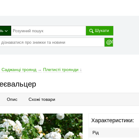
зь
Шукати
→
Саджанці троянд
→
Плетисті троянди
↓
еєвальцер
Опис
Схожі товари
Характеристики:
Рід