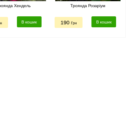
роянда Хендель
Троянда Розаріум
В кошик
190
В кошик
рн
Грн