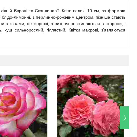
ідній Європі та Скандинавії. Квіти великі 10 см, за формою
е блідо-лимонні, з перлинно-рожевим центром, пізніше стають
и з квітами, не жорсткі, а витончено згинаються в сторони, і
, кущ сильнорослий, гіллястий. Квітки махрові, з'являються