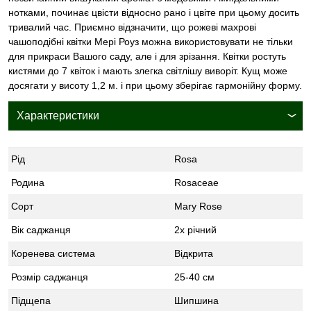
нотками, починає цвісти відносно рано і цвіте при цьому досить
тривалий час. Приємно відзначити, що рожеві махрові
чашоподібні квітки Мері Роуз можна використовувати не тільки
для прикраси Вашого саду, але і для зрізання. Квітки ростуть
кистями до 7 квіток і мають злегка світлішу виворіт. Кущ може
досягати у висоту 1,2 м. і при цьому зберігає гармонійну форму.
Характеристики
Рід
Rosa
Родина
Rosaceae
Сорт
Mary Rose
Вік саджанця
2х річний
Коренева система
Відкрита
Розмір саджанця
25-40 см
Підщепа
Шипшина