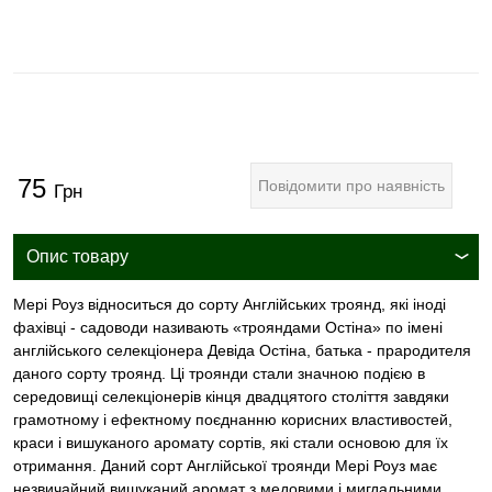
75
Повідомити про наявність
Грн
Опис товару
Мері Роуз відноситься до сорту Англійських троянд, які іноді
фахівці - садоводи називають «трояндами Остіна» по імені
англійського селекціонера Девіда Остіна, батька - прародителя
даного сорту троянд. Ці троянди стали значною подією в
середовищі селекціонерів кінця двадцятого століття завдяки
грамотному і ефектному поєднанню корисних властивостей,
краси і вишуканого аромату сортів, які стали основою для їх
отримання. Даний сорт Англійської троянди Мері Роуз має
незвичайний вишуканий аромат з медовими і мигдальними