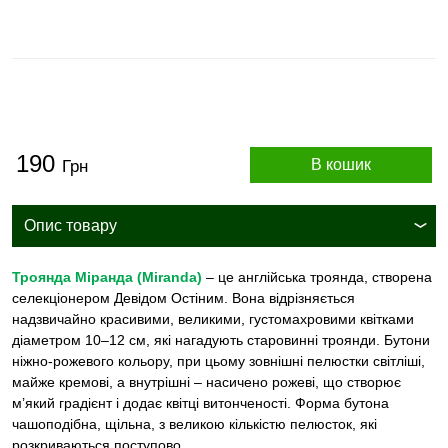
190
В кошик
Грн
Опис товару
Троянда Міранда (Miranda)
– це англійська троянда, створена
селекціонером Девідом Остіним. Вона відрізняється
надзвичайно красивими, великими, густомахровими квітками
діаметром 10–12 см, які нагадують старовинні троянди. Бутони
ніжно-рожевого кольору, при цьому зовнішні пелюстки світліші,
майже кремові, а внутрішні – насичено рожеві, що створює
м’який градієнт і додає квітці витонченості. Форма бутона
чашоподібна, щільна, з великою кількістю пелюсток, які
розкриваються поступово.