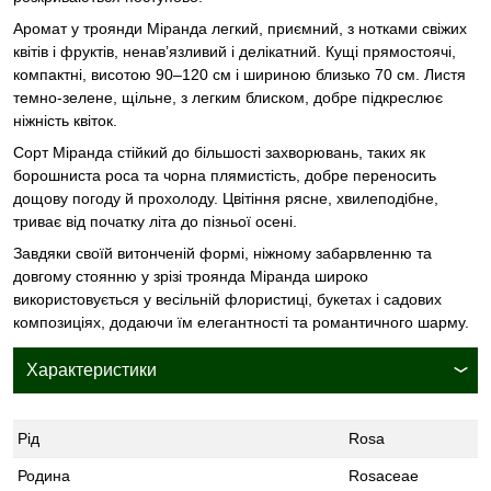
Аромат у троянди Міранда легкий, приємний, з нотками свіжих
квітів і фруктів, ненав’язливий і делікатний. Кущі прямостоячі,
компактні, висотою 90–120 см і шириною близько 70 см. Листя
темно-зелене, щільне, з легким блиском, добре підкреслює
ніжність квіток.
Сорт Міранда стійкий до більшості захворювань, таких як
борошниста роса та чорна плямистість, добре переносить
дощову погоду й прохолоду. Цвітіння рясне, хвилеподібне,
триває від початку літа до пізньої осені.
Завдяки своїй витонченій формі, ніжному забарвленню та
довгому стоянню у зрізі троянда Міранда широко
використовується у весільній флористиці, букетах і садових
композиціях, додаючи їм елегантності та романтичного шарму.
Характеристики
Рід
Rosa
Родина
Rosaceae