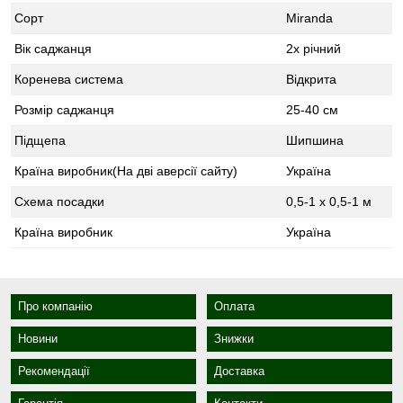
Сорт
Мiranda
Вік саджанця
2х річний
Коренева система
Відкрита
Розмір саджанця
25-40 см
Підщепа
Шипшина
Країна виробник(На дві аверсії сайту)
Україна
Схема посадки
0,5-1 х 0,5-1 м
Країна виробник
Україна
Про компанію
Оплата
Новини
Знижки
Рекомендації
Доставка