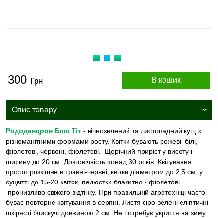
300
В кошик
Грн
Опис товару
Рододендрон Блю Тіт
- вічнозелений та листопадний кущ з
різноманітними формами росту. Квітки бувають рожеві, білі,
фіолетові, червоні, фіолетові. Щорічний приріст у висоту і
ширину до 20 см. Довговічність понад 30 років. Квітування
просто розкішне в травні-червні, квітки діаметром до 2,5 см, у
суцвітті до 15-20 квіток, пелюстки блакитно - фіолетові
пронизливо свіжого відтінку. При правильній агротехніці часто
буває повторне квітування в серпні. Листя сіро-зелені еліптичні
шкірясті блискучі довжиною 2 см. Не потребує укриття на зиму.