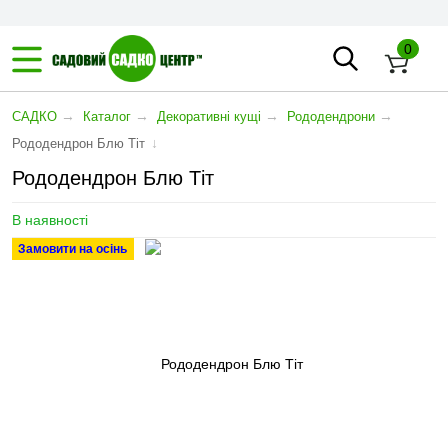
0
→
→
→
→
САДКО
Каталог
Декоративні кущі
Рододендрони
↓
Рододендрон Блю Тіт
Рододендрон Блю Тіт
В наявності
Замовити на осінь