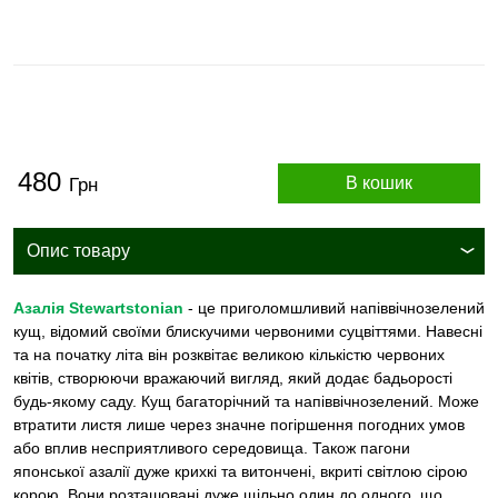
480
В кошик
Грн
Опис товару
Aзалія Stewartstonian
- це приголомшливий напіввічнозелений
кущ, відомий своїми блискучими червоними суцвіттями. Навесні
та на початку літа він розквітає великою кількістю червоних
квітів, створюючи вражаючий вигляд, який додає бадьорості
будь-якому саду. Кущ багаторічний та напіввічнозелений. Може
втратити листя лише через значне погіршення погодних умов
або вплив несприятливого середовища. Також пагони
японської азалії дуже крихкі та витончені, вкриті світлою сірою
корою. Вони розташовані дуже щільно один до одного, що