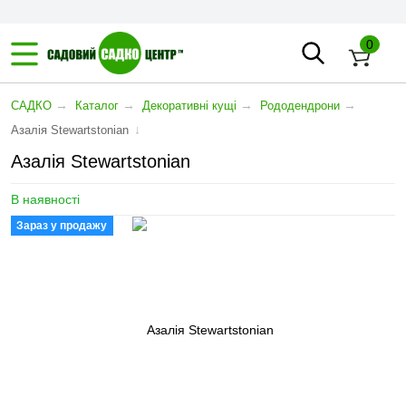
0
→
→
→
→
САДКО
Каталог
Декоративні кущі
Рододендрони
↓
Aзалія Stewartstonian
Aзалія Stewartstonian
В наявності
Зараз у продажу