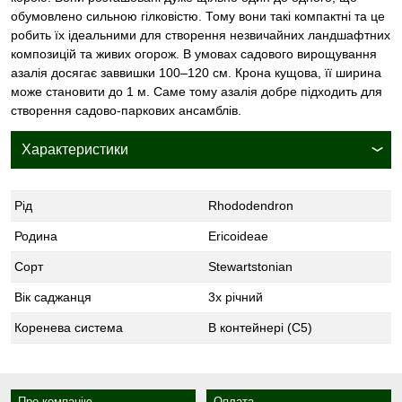
обумовлено сильною гілковістю. Тому вони такі компактні та це
робить їх ідеальними для створення незвичайних ландшафтних
композицій та живих огорож. В умовах садового вирощування
азалія досягає заввишки 100–120 см. Крона кущова, її ширина
може становити до 1 м. Саме тому азалія добре підходить для
створення садово-паркових ансамблів.
Характеристики
Рід
Rhododendron
Родина
Ericoideae
Сорт
Stewartstonian
Вік саджанця
3х річний
Коренева система
В контейнері (С5)
Про компанію
Оплата