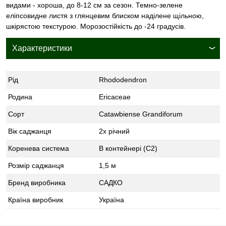
видами - хороша, до 8-12 см за сезон. Темно-зелене
еліпсовидне листя з глянцевим блиском наділене щільною,
шкірястою текстурою. Морозостійкість до -24 градусів.
Характеристики
Рід
Rhododendron
Родина
Ericaceae
Сорт
Catawbiense Grandiforum
Вік саджанця
2х річний
Коренева система
В контейнері (С2)
Розмір саджанця
1,5 м
Бренд виробника
САДКО
Країна виробник
Україна