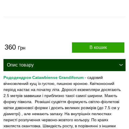
360
В кошик
Грн
Опис товару
Рододендрон Catawbiense Grandiforum
- садовий
вічнозелений кущ із густою, пишною кроною. Квітконосний
період настає на початку літа. Дорослі екземпляри досягають
2.5 метрів заввишки і приблизно такої самої ширини. Мають
форму півкола. Розкішні суцвіття формують світло-фіолетові
квітки дзвонової форми і досить великих розмірів (до 7.5 см у
діаметрі) , але немають запаху. На внутрішніх пелюстках
перисті розлучення червоно-жовтого кольору. По краях
хвиляста окантовка. Швидкість росту, в порівнянні з іншими