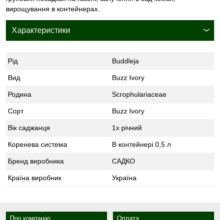
вирощування в контейнерах.
Характеристики
Рід
Buddleja
Вид
Buzz Ivory
Родина
Scrophulariaceae
Сорт
Buzz Ivory
Вік саджанця
1х річний
Коренева система
В контейнері 0,5 л
Бренд виробника
САДКО
Країна виробник
Україна
Про компанію
Оплата