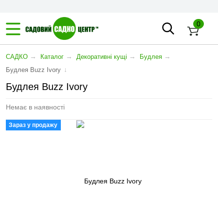
0
→
→
→
→
САДКО
Каталог
Декоративні кущі
Будлея
↓
Будлея Buzz Ivory
Будлея Buzz Ivory
Немає в наявності
Зараз у продажу