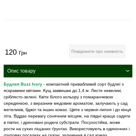
120
Повідомити про наявність
Грн
Опис товару
Будлея Buzz Ivory
- компактний привабливий сорт будлеї з
яскравими квітами. Кущ заввишки до 1,4 м. Листя невеликі,
сріблясто-зелені. Квіти білого кольору з помаранчевою
серединкою, з виразним медовим ароматом, залучають у сад
метеликів, бджіл та інших комах. Цвіте з червня-липня і до кінця
літа. Віддає перевагу сонячним місцям, на півдні краще садити
в півтіні, і дреновані родючі субстрати. Посухостійка, може
рости на сухих піщаних ґрунтах. Використовують в одиночних і
групових посадках на газоні, залучення в сад комах,