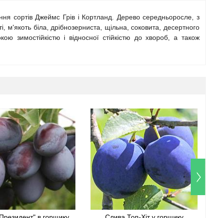
ання сортів Джеймс Грів і Кортланд. Дерево середньоросле, з
, м'якоть біла, дрібнозерниста, щільна, соковита, десертного
кою зимостійкістю і відносної стійкістю до хвороб, а також
Президент" в горщику
Слива Топ-Хіт у горщику