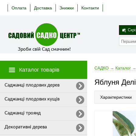
Оплата
Доставка
Знижки
Контакти
Скрі
Зроби свій Сад смачним!
САДКО
→
Каталог
Каталог товарів
Яблуня Делік
Cаджанці плодових дерев
Характеристики
Саджанці плодових кущів
Саджанці троянд
Декоративні дерева