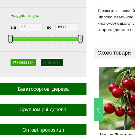
Делікатес - осінн
Роздрібна ціна
широко овальною к
кисло-солодкого с
від
до
скороплідностю і 
Схожі товари
Показати
скинути
Багатосортові дерева
Крупномірні дерева
Оптові пропозиції
Вишня "Кантерен