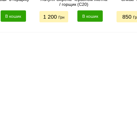
/ горщик (С20)
В кошик
1 200
В кошик
850
Грн
Г