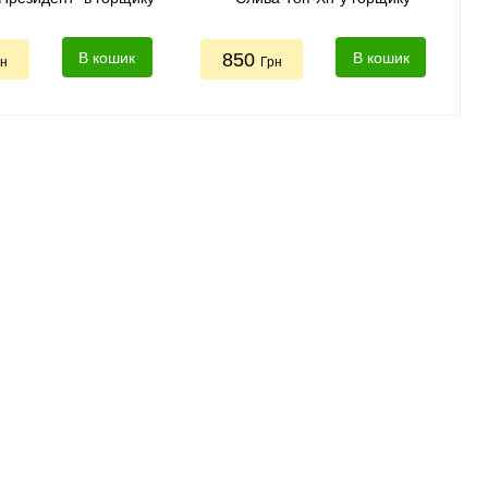
В кошик
850
В кошик
рн
Грн