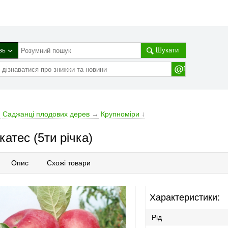
зь
Шукати
→
Cаджанці плодових дерев
→
Крупноміри
↓
атес (5ти річка)
Опис
Схожі товари
Характеристики:
Рід