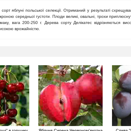
ій сорт яблуні польської селекції. Отриманий у результаті схрещув
роною середньої густоти. Плоди великі, овальні, трохи приплюснуті
маку, вага 200-250 г. Дерева сорту Делікатес відрізняються висо
високою врожайністю.
оші" в горщику
Яблуня Сирена Червоном'якотна
Слива "