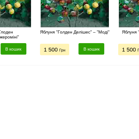
Глоден
Яблуня "Голден Делішес" – "Моді"
Яблуня 
жероміні"
В кошик
1 500
В кошик
1 500
Грн