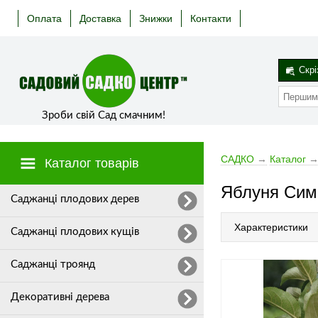
Оплата
Доставка
Знижки
Контакти
Скрі
Зроби свій Сад смачним!
САДКО
→
Каталог
Каталог товарів
Яблуня Сим
Cаджанці плодових дерев
Характеристики
Саджанці плодових кущів
Саджанці троянд
Декоративні дерева