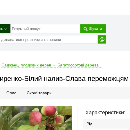
зь
Шукати
→
Cаджанці плодових дерев
→
Багатосортові дерева
↓
иренко-Білий налив-Слава переможцям
Опис
Схожі товари
Характеристики:
Рід