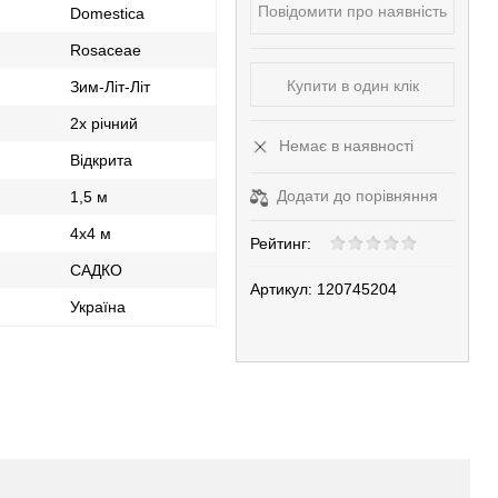
Повідомити про наявність
Domestica
Rosaceae
Купити в один клік
Зим-Літ-Літ
2х річний
Немає в наявності
Відкрита
Додати до порівняння
1,5 м
4х4 м
Рейтинг:
САДКО
Артикул:
120745204
Україна