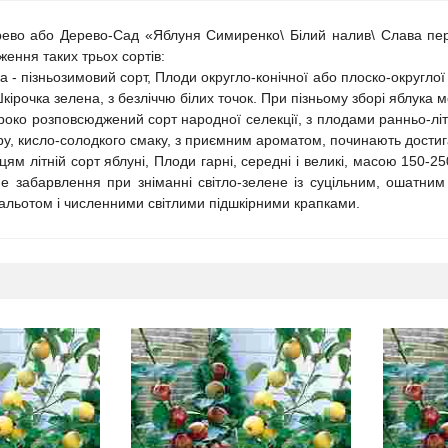
рево або Дерево-Сад «Яблуня Симиренко\ Білий налив\ Слава пер
ення таких трьох сортів:
а - пізньозимовий сорт, Плоди округло-конічної або плоско-округло
ірочка зелена, з безліччю білих точок. При пізньому зборі яблука 
роко розповсюджений сорт народної селекції, з плодами ранньо-літн
ру, кисло-солодкого смаку, з приємним ароматом, починають достиг
м літній сорт яблуні, Плоди гарні, середні і великі, масою 150-250 г
е забарвлення при зніманні світло-зелене із суцільним, ошатним
альотом і численними світлими підшкірними крапками.