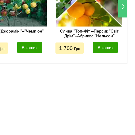
"Джораміні"–"Чемпіон"
Слива "Топ-Фіт"–Персик "Світ
Дрім"–Абрикос "Нельсон"
В кошик
1 700
В кошик
Грн
Грн