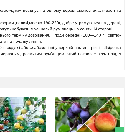
еможцям» поєднує на одному дереві смакові властивості та
ї форми ,великі,масою 190-220г, добре утримуються на дереві,
можуть набувати малиновий рум'янець на сонячній стороні.
ього терміну дозрівання. Плоди середні (100—140 г), світло-
ати на початку липня.
, округлі або слабоконічні у верхній частині, рівні . Шкірочка
 червоним, розмитим рум'янцем, який покриває весь плід, з