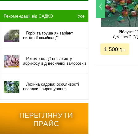
Рекомендації від САДКО
Усе
Яблуня "
Горіх та груша як варіант
Делішес"–"Д
вигідної комбінації
1 500
Грн
Рекомендації по захисту
абрикосу від весняних заморозків
Лохина садова: особливості
посадки і вирощування