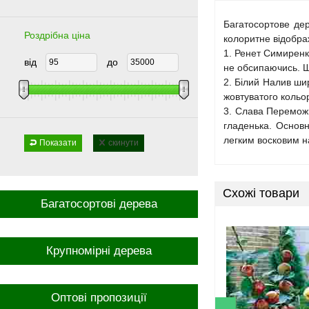
Багатосортове де
Роздрібна ціна
колоритне відображ
1. Ренет Симиренк
від
до
не обсипаючись. Шк
2. Білий Налив ши
жовтуватого кольо
3. Слава Переможця
гладенька. Основн
легким восковим н
Показати
скинути
Схожі товари
Багатосортові дерева
Крупномірні дерева
Оптові пропозиції