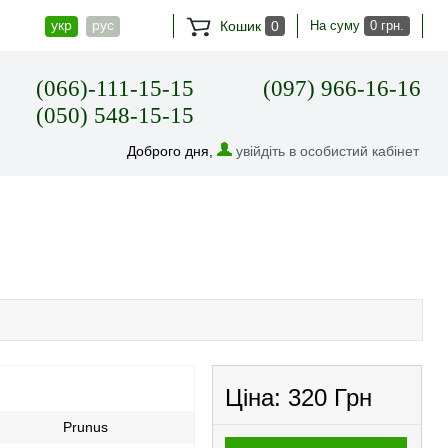
укр
рус
Кошик
0
На суму
0 грн.
(066)-111-15-15
(097) 966-16-16
(050) 548-15-15
Доброго дня,
увійдіть в особистий кабінет
Ціна:
320 Грн
Prunus