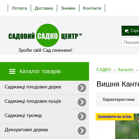
Оплата
Доставка
Знижки
Контакти
Скрі
Зроби свій Сад смачним!
САДКО
→
Каталог
Каталог товарів
Вишня Кант
Cаджанці плодових дерев
Характеристики
Саджанці плодових кущів
Саджанці троянд
Замовити на осінь
Декоративні дерева