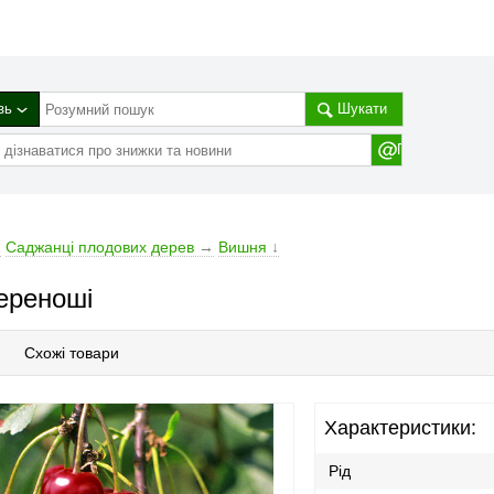
зь
Шукати
→
Cаджанці плодових дерев
→
Вишня
↓
ереноші
Схожі товари
Характеристики:
Рід