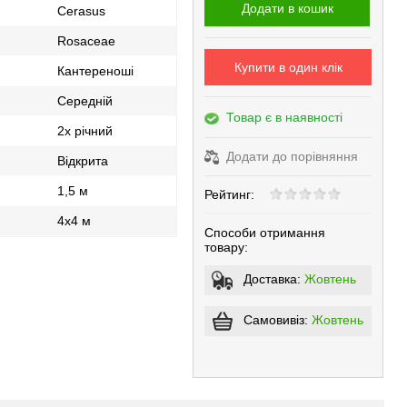
Додати в кошик
Cerasus
Rosaceae
Купити в один клік
Кантереноші
Середній
Товар є в наявності
2х річний
Додати до порівняння
Відкрита
1,5 м
Рейтинг:
4х4 м
Способи отримання
товару:
Доставка:
Жовтень
Самовивіз:
Жовтень