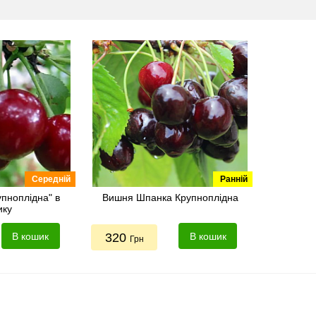
Середній
Ранній
упноплідна" в
Вишня Шпанка Крупноплідна
ику
В кошик
320
В кошик
Грн