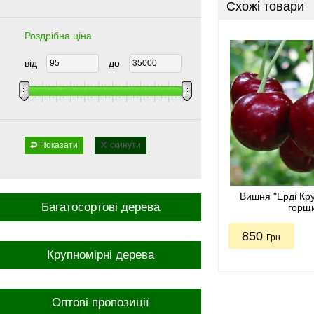
Схожі товари
Роздрібна ціна
від
до
Показати
скинути
Вишня "Ерді Кр
Багатосортові дерева
горщ
850
Грн
Крупномірні дерева
Оптові пропозиції