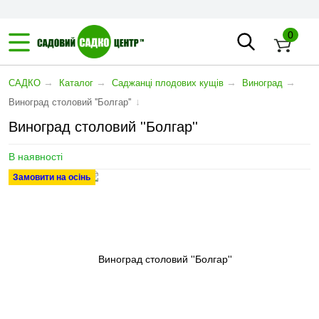
0
→
→
→
→
САДКО
Каталог
Саджанці плодових кущів
Виноград
↓
Виноград столовий ''Болгар''
Виноград столовий ''Болгар''
В наявності
Замовити на осінь