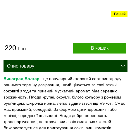
Ранній
220
В кошик
Грн
Опис товару
Виноград Болгар
- це популярний столовий сорт винограду
раннього терміну дозірвання, який цінується за свої великі
соковиті ягоди та приєний мускатний аромат. Має середню
врожайність. Плоди крупні, округлі, білого кольору з рожевим
рум'янцем. шкірочка ніжна, легко відділяється від м'якоті. Смак
має приємний, солодкий. За формою цилиндроконічні або
конічні, середньої щільності. Ягоди добре переносять
транспортування, не втрачаючи своїх смакових якостей.
Використовується для приготування соків, вин, компотів.