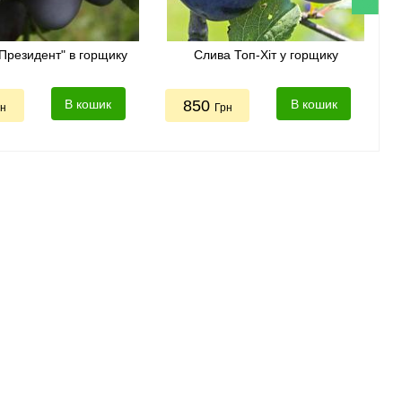
Президент" в горщику
Слива Топ-Хіт у горщику
В кошик
850
В кошик
рн
Грн