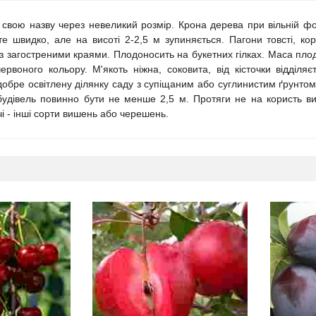
вою назву через невеликий розмір. Крона дерева при вільній фор
 швидко, але на висоті 2-2,5 м зупиняється. Пагони товсті, кори
з загостреними краями. Плодоносить на букетних гілках. Маса плоду
ервоного кольору. М'якоть ніжна, соковита, від кісточки відділ
добре освітлену ділянку саду з супіщаним або суглинистим ґрунтом
удівель повинно бути не менше 2,5 м. Протяги не на користь ви
і - інші сорти вишень або черешень.