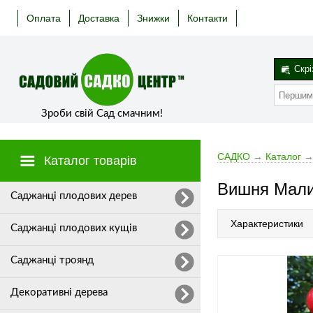
Оплата
Доставка
Знижки
Контакти
Скрі
Зроби свій Сад смачним!
САДКО
→
Каталог
Каталог товарів
Вишня Малиш
Cаджанці плодових дерев
Характеристики
Саджанці плодових кущів
Саджанці троянд
Декоративні дерева