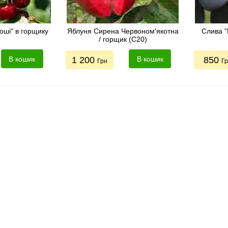
оші" в горщику
Яблуня Сирена Червоном'якотна
Слива "
/ горщик (С20)
В кошик
1 200
В кошик
850
Грн
Г