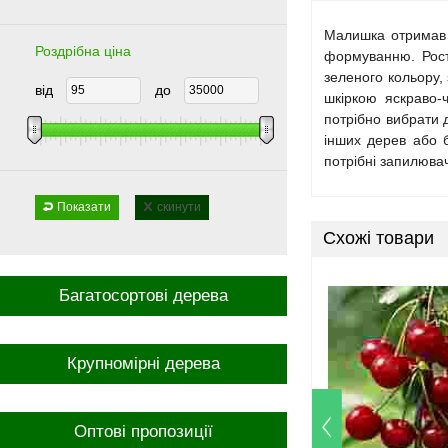
Малишка отримав с
Роздрібна ціна
формуванню. Росте
зеленого кольору, 
від
до
шкіркою яскраво-ч
потрібно вибрати 
інших дерев або б
потрібні запилювач
Показати
скинути
Схожі товари
Багатосортові дерева
Крупномірні дерева
Оптові пропозиції