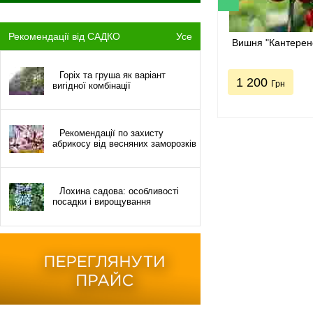
Рекомендації від САДКО
Усе
Вишня "Кантерен
Горіх та груша як варіант
1 200
Грн
вигідної комбінації
Рекомендації по захисту
абрикосу від весняних заморозків
Лохина садова: особливості
посадки і вирощування