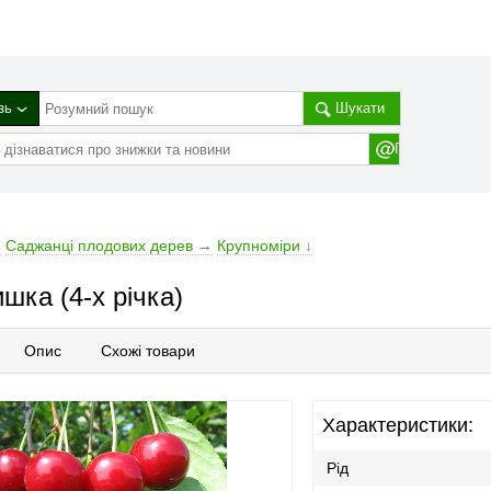
зь
Шукати
→
Cаджанці плодових дерев
→
Крупноміри
↓
ка (4-х річка)
Опис
Схожі товари
Характеристики:
Рід