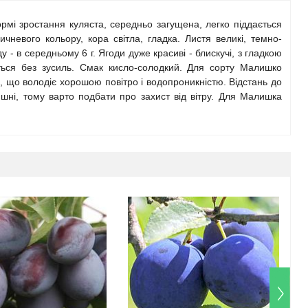
мі зростання куляста, середньо загущена, легко піддається
чневого кольору, кора світла, гладка. Листя великі, темно-
 - в середньому 6 г. Ягоди дуже красиві - блискучі, з гладкою
яється без зусиль. Смак кисло-солодкий. Для сорту Малишко
, що володіє хорошою повітро і водопроникністю. Відстань до
шні, тому варто подбати про захист від вітру. Для Малишка