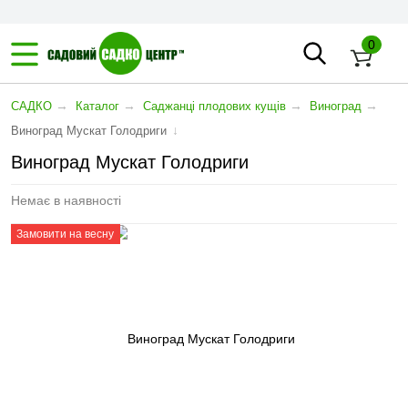
0
→
→
→
→
САДКО
Каталог
Саджанці плодових кущів
Виноград
↓
Виноград Мускат Голодриги
Виноград Мускат Голодриги
Немає в наявності
Замовити на весну