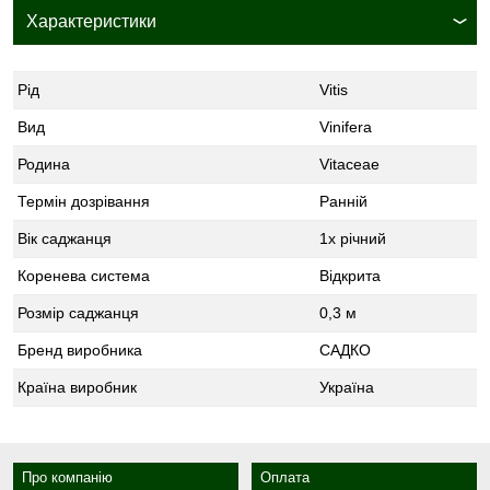
Характеристики
Рід
Vitis
Вид
Vinifera
Родина
Vitaceae
Термін дозрівання
Ранній
Вік саджанця
1х річний
Коренева система
Відкрита
Розмір саджанця
0,3 м
Бренд виробника
САДКО
Країна виробник
Україна
Про компанію
Оплата