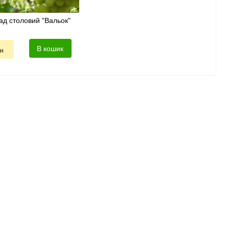
ад столовий "Вальок"
В кошик
рн