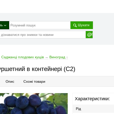
зь
Шукати
→
Саджанці плодових кущів
→
Виноград
↓
ршетний в контейнері (С2)
Опис
Схожі товари
Характеристики:
Рід