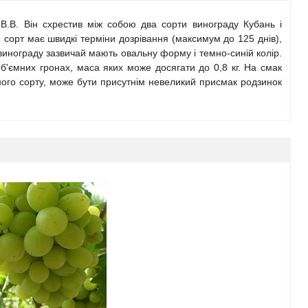
 В.В. Він схрестив між собою два сорти винограду Кубань і
сорт має швидкі терміни дозрівання (максимум до 125 днів),
винограду зазвичай мають овальну форму і темно-синій колір.
б'ємних гронах, маса яких може досягати до 0,8 кг. На смак
ного сорту, може бути присутнім невеликий присмак родзинок