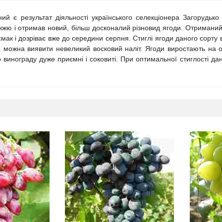
й є результат діяльності українського селекціонера Загорудько
жю і отримав новий, більш досконалий різновид ягоди. Отриманий 
мак і дозріває вже до середини серпня. Стиглі ягоди даного сорту 
х можна виявити невеликий восковий наліт. Ягоди виростають на о
винограду дуже приємні і соковиті. При оптимальної стиглості да