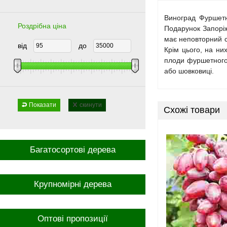
Виноград Фуршетни
Роздрібна ціна
Подарунок Запоріж
має неповторний с
від
до
Крім цього, на ни
плоди фуршетного 
або шовковиці.
Показати
скинути
Схожі товари
Багатосортові дерева
Крупномірні дерева
Оптові пропозиції