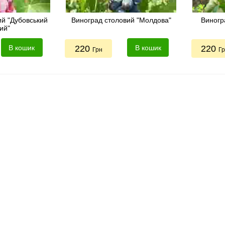
ий "Дубовський
Виноград столовий "Молдова"
Виногр
ий"
В кошик
220
В кошик
220
Грн
Г