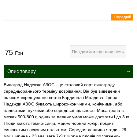
Середній
75
Повідомити про наявність
Грн
Опис товару
Виноград Надєжда АЗОС - це столовий сорт винограду
середньораннього терміну дозрівання. Він був виведений
шляхом схрещування сортів Кардинал і Молдова. Грона
Надєжди АЗОС бувають широко-конічними, конічними, або
гіллястими, пухкими або середньої щільності. Маса грона в
межах 500-800 г, однак за певних умов може досягати і до 3 кг.
Ягоди мають темно-синій, майже чорний колір; покриті
синюватим восковим нальотом. Середня довжина ягоди - 29
мм, ширина - 23 мм, вага 7-9 г. Форма плодів подовжено-