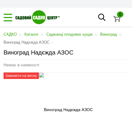
0
→
→
→
→
САДКО
Каталог
Саджанці плодових кущів
Виноград
↓
Виноград Надєжда АЗОС
Виноград Надєжда АЗОС
Немає в наявності
Замовити на весну