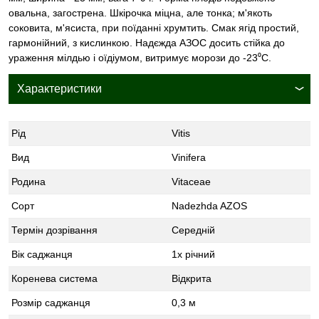
овальна, загострена. Шкірочка міцна, але тонка; м'якоть
соковита, м'ясиста, при поїданні хрумтить. Смак ягід простий,
гармонійний, з кислинкою. Надєжда АЗОС досить стійка до
ураження мілдью і оїдіумом, витримує морози до -23⁰С.
Характеристики
Рід
Vitis
Вид
Vinifera
Родина
Vitaceae
Сорт
Nadezhda AZOS
Термін дозрівання
Середній
Вік саджанця
1х річний
Коренева система
Відкрита
Розмір саджанця
0,3 м