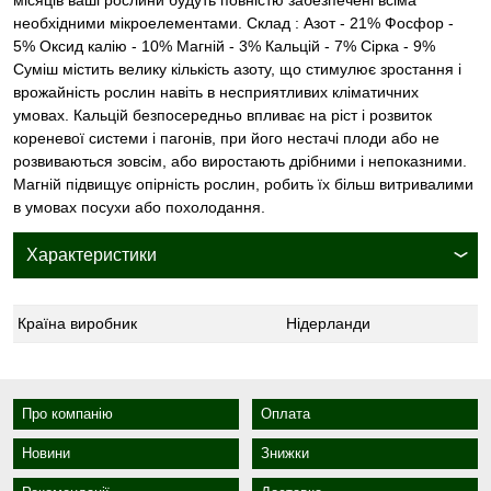
необхідними мікроелементами. Cклад : Азот - 21% Фосфор -
5% Оксид калію - 10% Магній - 3% Кальцій - 7% Сірка - 9%
Суміш містить велику кількість азоту, що стимулює зростання і
врожайність рослин навіть в несприятливих кліматичних
умовах. Кальцій безпосередньо впливає на ріст і розвиток
кореневої системи і пагонів, при його нестачі плоди або не
розвиваються зовсім, або виростають дрібними і непоказними.
Магній підвищує опірність рослин, робить їх більш витривалими
в умовах посухи або похолодання.
Характеристики
Країна виробник
Нідерланди
Про компанію
Оплата
Новини
Знижки