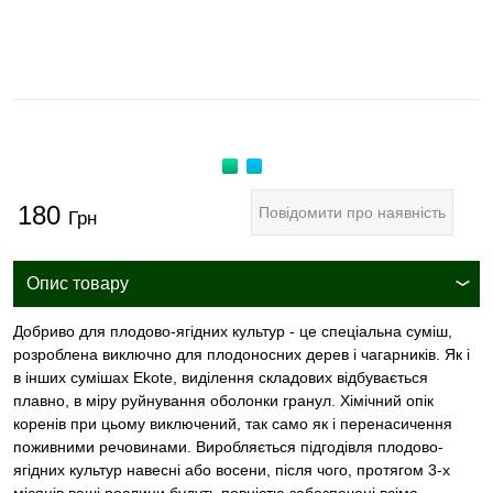
180
Повідомити про наявність
Грн
Опис товару
Добриво для плодово-ягідних культур - це спеціальна суміш,
розроблена виключно для плодоносних дерев і чагарників. Як і
в інших сумішах Ekote, виділення складових відбувається
плавно, в міру руйнування оболонки гранул. Хімічний опік
коренів при цьому виключений, так само як і перенасичення
поживними речовинами. Виробляється підгодівля плодово-
ягідних культур навесні або восени, після чого, протягом 3-х
місяців ваші рослини будуть повністю забезпечені всіма