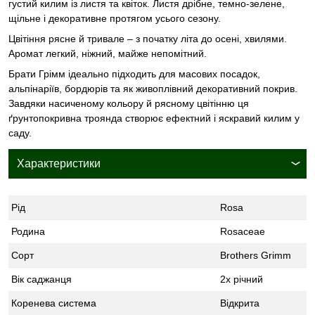
густий килим із листя та квіток. Листя дрібне, темно-зелене,
щільне і декоративне протягом усього сезону.
Цвітіння рясне й тривале – з початку літа до осені, хвилями.
Аромат легкий, ніжний, майже непомітний.
Брати Грімм ідеально підходить для масових посадок,
альпінаріїв, бордюрів та як живоплівний декоративний покрив.
Завдяки насиченому кольору й рясному цвітінню ця
ґрунтопокривна троянда створює ефектний і яскравий килим у
саду.
Характеристики
Рід
Rosa
Родина
Rosaceae
Сорт
Brothers Grimm
Вік саджанця
2х річний
Коренева система
Відкрита