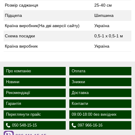
Розмір саджанця
25-40 см
Підщепа
Шипшина
Країна виробник(На дві аверсії сайту)
Україна
Схема посадки
0,5-1 х 0,5-1 м
Країна виробник
Україна
Про компанію
Оплата
Новини
Знижки
Рекомендації
Доставка
Гарантія
Контакти
Переглянути прайс
09:00-18:00 без вихідних
050 548-15-15
097 966-16-16