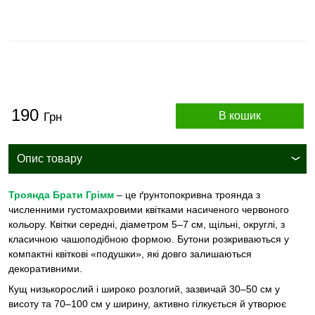
190
В кошик
Грн
Опис товару
Троянда Брати Грімм
– це ґрунтопокривна троянда з
численними густомахровими квітками насиченого червоного
кольору. Квітки середні, діаметром 5–7 см, щільні, округлі, з
класичною чашоподібною формою. Бутони розкриваються у
компактні квіткові «подушки», які довго залишаються
декоративними.
Кущ низькорослий і широко розлогий, зазвичай 30–50 см у
висоту та 70–100 см у ширину, активно гілкується й утворює