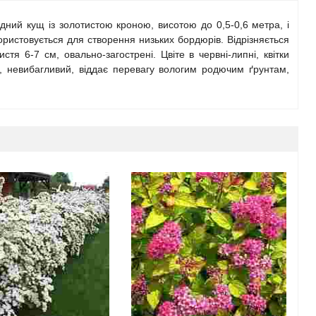
дний кущ із золотистою кроною, висотою до 0,5-0,6 метра, і
ористовується для створення низьких бордюрів. Відрізняється
тя 6-7 см, овально-загострені. Цвіте в червні-липні, квітки
й, невибагливий, віддає перевагу вологим родючим ґрунтам,