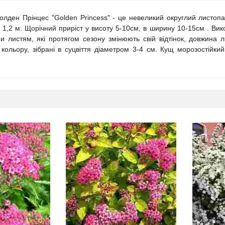
олден Прінцес "Golden Princess" - це невеликий округлий листопа
 1,2 м. Щорічний приріст у висоту 5-10см, в ширину 10-15см . Вик
 листям, які протягом сезону змінюють свій відтінок, довжина лис
кольору, зібрані в суцвіття діаметром 3-4 см. Кущ морозостійки