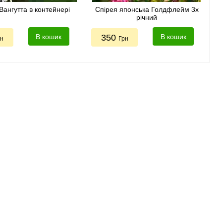
Вангутта в контейнері
Спірея японська Голдфлейм 3х
річний
В кошик
350
В кошик
рн
Грн