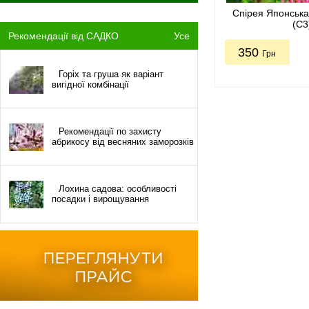
Спірея Японська
(С3
Рекомендації від САДКО
Усе
350
Грн
Горіх та груша як варіант
вигідної комбінації
Рекомендації по захисту
абрикосу від весняних заморозків
Лохина садова: особливості
посадки і вирощування