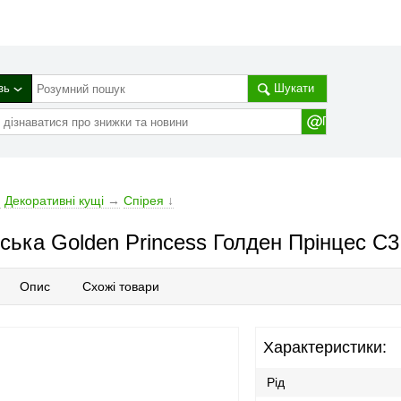
зь
Шукати
→
Декоративні кущі
→
Спірея
↓
ська Golden Princess Голден Прінцес С3
Опис
Схожі товари
Характеристики:
Рід