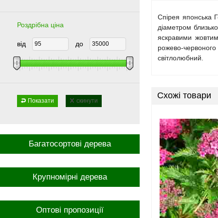
Спірея японська Г
Роздрібна ціна
діаметром близько
яскравими жовтими
від
до
рожево-червоного 
світлолюбний.
Схожі товари
Показати
скинути
Багатосортові дерева
Крупномірні дерева
Оптові пропозиції