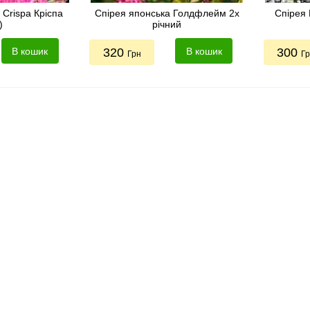
 Crispa Кріспа
Спірея японська Голдфлейм 2х
Спірея 
)
річний
В кошик
320
В кошик
300
Грн
Г