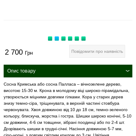
2 700
Повідомити про наявність
Грн
Опис товару
Сосна Кримська або сосна Палласа – вічнозелене дерево,
висотою 15-30 м. Крона в молодому віці широко-пірамідальна,
утворюється міцними довгими гілками. Кора у старих дерев
знизу темно-сіра, тріщинувата, в верхній частині стовбура
червонувата. Хвоя довжиною від 10 до 18 см, темно-зеленого
кольору, блискуча, жорстка і гостра. Шишки широко конічні, 5-10
см довжини, 4-6 см товщини, зібрані поодинці або по 2-4 шт.
Дозрівають шишки в грудні-січні. Насіння довжиною 5-7 мм,
сіро-чорні, з довгим світлим крилом до 3 см. Цвітіння