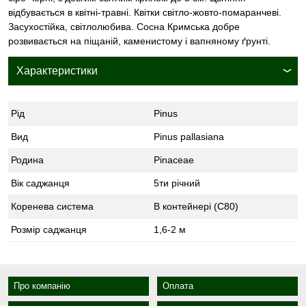
відбувається в квітні-травні. Квітки світло-жовто-помаранчеві.
Засухостійка, світлолюбива. Сосна Кримська добре
розвивається на піщаній, каменистому і вапняному ґрунті.
Характеристики
Рід
Pinus
Вид
Pinus pallasiana
Родина
Pinaceae
Вік саджанця
5ти річний
Коренева система
В контейнері (С80)
Розмір саджанця
1,6-2 м
Про компанію
Оплата