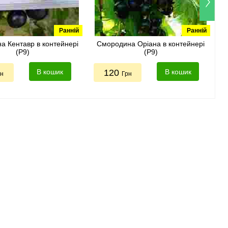
Ранній
Ранній
а Кентавр в контейнері
Смородина Оріана в контейнері
(Р9)
(Р9)
В кошик
120
В кошик
рн
Грн