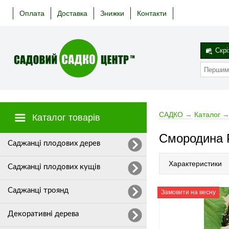
Оплата
Доставка
Знижки
Контакти
Скрі
САДКО
→
Каталог
Каталог товарів
Смородина 
Cаджанці плодових дерев
Характеристики
Саджанці плодових кущів
Саджанці троянд
Замовити на весну
Декоративні дерева