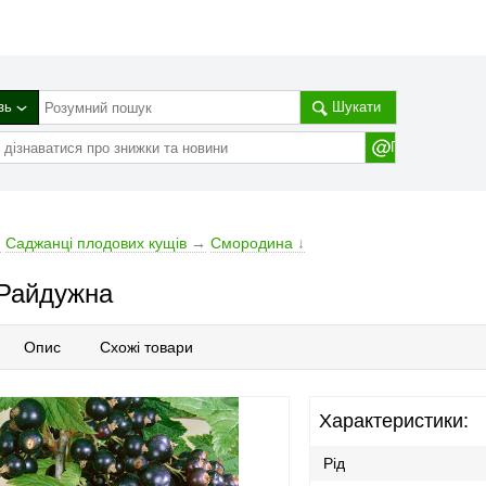
зь
Шукати
→
Саджанці плодових кущів
→
Смородина
↓
Райдужна
Опис
Схожі товари
Характеристики:
Рід