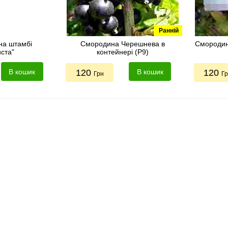
Ранній
на штамбі
Смородина Черешнева в
Смородин
иста"
контейнері (Р9)
В кошик
120
В кошик
120
Грн
Г