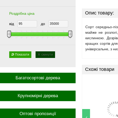
Опис товару:
Роздрібна ціна
від
до
Сорт середньо-піз
майже не розлогі
кислинкою. Дозрів
кращих сортів для
універсальне, з ни
Показати
скинути
Схожі товари
Багатосортові дерева
Крупномірні дерева
Оптові пропозиції