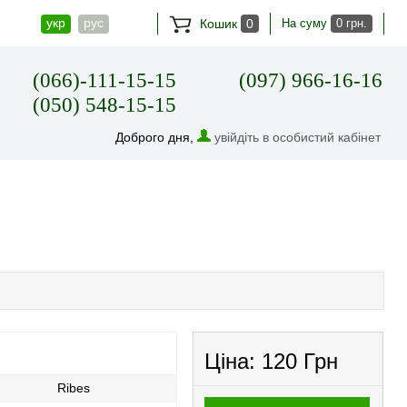
укр
рус
Кошик
0
На суму
0 грн.
(066)-111-15-15
(097) 966-16-16
(050) 548-15-15
Доброго дня,
увійдіть в особистий кабінет
Ціна:
120 Грн
Ribes