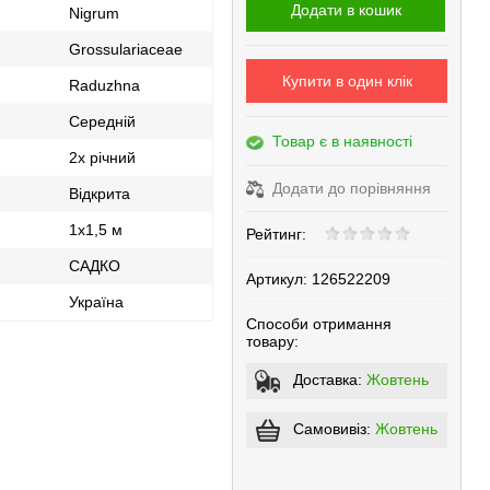
Додати в кошик
Nigrum
Grossulariaceae
Купити в один клік
Raduzhna
Середній
Товар є в наявності
2х річний
Додати до порівняння
Відкрита
1х1,5 м
Рейтинг:
САДКО
Артикул:
126522209
Україна
Способи отримання
товару:
Доставка:
Жовтень
Самовивіз:
Жовтень