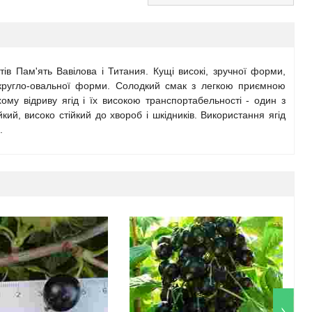
ів Пам'ять Вавілова і Титания. Кущі високі, зручної форми,
 округло-овальної форми. Солодкий смак з легкою приємною
му відриву ягід і їх високою транспортабельності - один з
ий, високо стійкий до хвороб і шкідників. Використання ягід
.