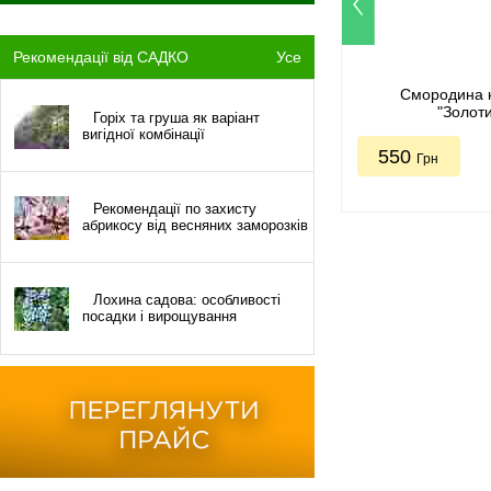
Рекомендації від САДКО
Усе
Смородина 
"Золот
Горіх та груша як варіант
вигідної комбінації
550
Грн
Рекомендації по захисту
абрикосу від весняних заморозків
Лохина садова: особливості
посадки і вирощування