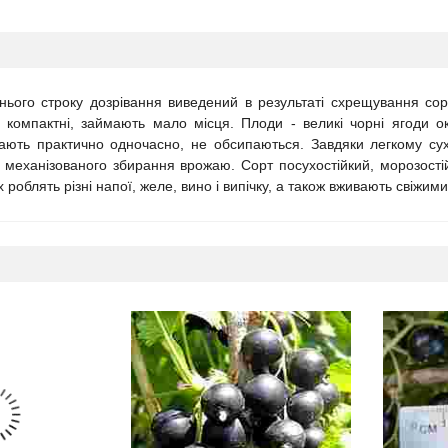
нього строку дозрівання виведений в результаті схрещування сорт
, компактні, займають мало місця. Плоди - великі чорні ягоди
ають практично одночасно, не обсипаються. Завдяки легкому сухо
 механізованого збирання врожаю. Сорт посухостійкий, морозостійк
х роблять різні напої, желе, вино і випічку, а також вживають свіжими