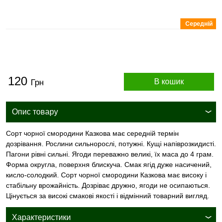
Середній
120
В кошик
Грн
Опис товару
Сорт чорної смородини Казкова має середній термін
дозрівання. Рослини сильнорослі, потужні. Кущі напіврозкидисті.
Пагони рівні сильні. Ягоди переважно великі, їх маса до 4 грам.
Форма округла, поверхня блискуча. Смак ягід дуже насичений,
кисло-солодкий. Сорт чорної смородини Казкова має високу і
стабільну врожайність. Дозріває дружно, ягоди не осипаються.
Цінується за високі смакові якості і відмінний товарний вигляд.
Характеристики