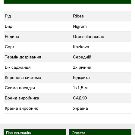
Рід
Ribes
Вид
Nigrum
Родина
Grossulariaceae
Сорт
Kazkova
Термін дозрівання
Середній
Вік саджанця
2х річний
Коренева система
Відкрита
Схема посадки
1х1,5 м
Бренд виробника
САДКО
Країна виробник
Україна
Про компанію
Оплата