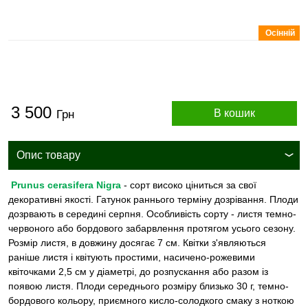
Осінній
3 500
В кошик
Грн
Опис товару
Prunus cerasifera Nigra
- сорт високо ціниться за свої
декоративні якості. Гатунок раннього терміну дозрівання. Плоди
дозрвають в середині серпня. Особливість сорту - листя темно-
червоного або бордового забарвлення протягом усього сезону.
Розмір листя, в довжину досягає 7 см. Квітки з'являються
раніше листя і квітують простими, насичено-рожевими
квіточками 2,5 см у діаметрі, до розпускання або разом із
появою листя. Плоди середнього розміру близько 30 г, темно-
бордового кольору, приємного кисло-солодкого смаку з ноткою