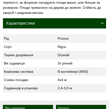
терпкості, за формою нагадують плоди вишні, але більше за
розміром. Плоди триматися на дереві до жовтня. Стійкість до
хвороб і шкідників висока.
Характеристики
Рід
Prunus
Сорт
Nigra
Термін дозрівання
Осінній
Вік саджанця
3х річний
Коренева система
В контейнері (М45)
Схема посадки
4х4 м
Саджанців в упаковці
2,4-3,0 м
Про компанію
Оплата