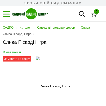
ЗРОБИ СВІЙ САД СМАЧНИМ
0
→
→
→
→
САДКО
Каталог
Cаджанці плодових дерев
Слива
↓
Слива Пісарді Нігра
Слива Пісарді Нігра
В наявності
Замовити на весну