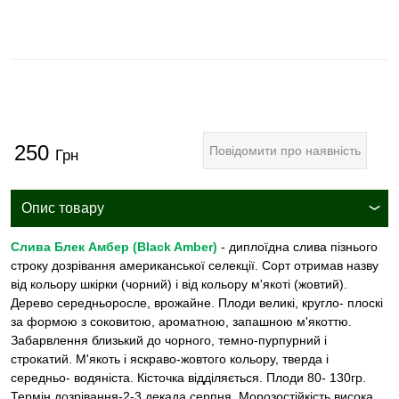
250
Повідомити про наявність
Грн
Опис товару
Слива Блек Амбер (Black Amber)
- диплоїдна слива пізнього
строку дозрівання американської селекції. Сорт отримав назву
від кольору шкірки (чорний) і від кольору м'якоті (жовтий).
Дерево середньоросле, врожайне. Плоди великі, кругло- плоскі
за формою з соковитою, ароматною, запашною м'якоттю.
Забарвлення близький до чорного, темно-пурпурний і
строкатий. М'якоть i яскраво-жовтого кольору, тверда і
середньо- водяніста. Кісточка відділяється. Плоди 80- 130гр.
Термін дозрівання-2-3 декада серпня. Морозостійкість висока.