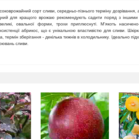
соковрожайний сорт сливи, середньо-пізнього терміну дозрівання, 
дний для кращого врожаю рекомендують садити поряд з іншими г
великі, овальної форми, трохи приплюснуті. М'якоть насичено
нсистенції абрикос, що є унікальною властивістю для сливи. Шкірка
, термін зберігання - декілька тижнів в холодильнику. Ідеально під
рювань сливи.