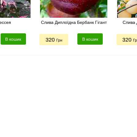
ессея
Слива Диплоїдна Бербанк Гігант
Слива 
В кошик
320
В кошик
320
Грн
Г