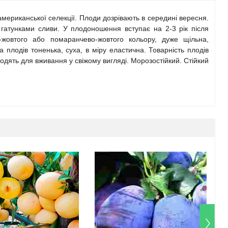
американської селекції. Плоди дозрівають в середині вересня.
атунками сливи. У плодоношення вступає на 2-3 рік після
-жовтого або помаранчево-жовтого кольору, дуже щільна,
 плодів тоненька, суха, в міру еластична. Товарність плодів
ходять для вживання у свіжому вигляді. Морозостійкий. Стійкий