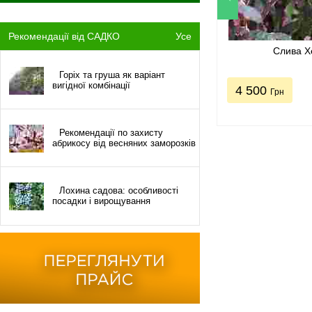
Рекомендації від САДКО
Усе
Слива Х
Горіх та груша як варіант
вигідної комбінації
4 500
Грн
Рекомендації по захисту
абрикосу від весняних заморозків
Лохина садова: особливості
посадки і вирощування