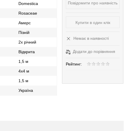
Повідомити про наявність
Domestica
Rosaceae
Купити в один клік
Амерс
Пізній
Немає в наявності
2х річний
Додати до порівняння
Відкрита
1,5 м
Рейтинг:
4х4 м
1,5 м
Україна