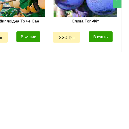
Диплоїдна То че Сан
Слива Топ-Фіт
В кошик
320
В кошик
рн
Грн