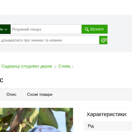
зь
Шукати
→
Cаджанці плодових дерев
→
Слива
↓
с
Опис
Схожі товари
Характеристики:
Рід