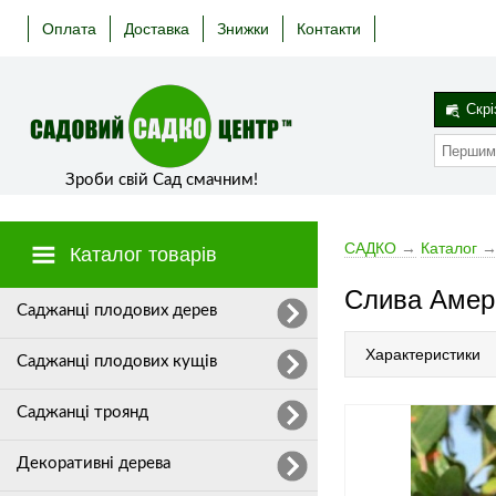
Оплата
Доставка
Знижки
Контакти
Скрі
Зроби свій Сад смачним!
САДКО
→
Каталог
Каталог товарів
Слива Амер
Cаджанці плодових дерев
Характеристики
Саджанці плодових кущів
Саджанці троянд
Декоративні дерева