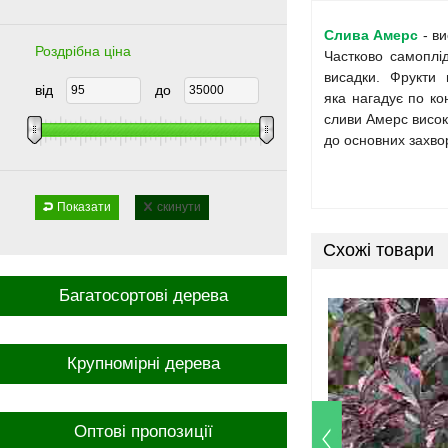
Слива Амерс
- ви
Роздрібна ціна
Частково самоплі
висадки. Фрукти 
від
до
яка нагадує по ко
сливи Амерс висока
до основних захво
Показати
скинути
Схожі товари
Багатосортові дерева
Крупномірні дерева
Оптові пропозиції