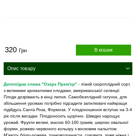
320
В кошик
Грн
Опис товару
Диплоїдна слива "Озарк Прем'єр"
- пізній скороплідний сорт,
з великими ароматними плодами, американської селекції.
Плоди дозрівають в кінці липня. Самобезплідний гатунок, для
збільшення урожаю потрібно підсадити запилювачі найкраще
підійдусь Санта Роза, Формоза. У плодоношення вступає на 3-4
рік після висадки. Плодоносить щорічно. Швидко нарощує
урожай. Фрукти
великі, масою 60-100 грамів, широко овальної
форми, рожево-червоного кольору з восковим нальотом.
М'якоть блідо-рожева, тонковолокниста, соковита, дуже ніжна і