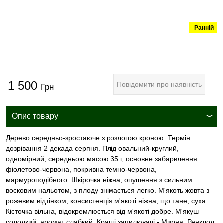
Ранній
1 500
Повідомити про наявність
Грн
Опис товару
Дерево середньо-зростаюче з розлогою кроною. Термін
дозрівання 2 декада серпня. Плід овальний-круглий,
одномірний, середньою масою 35 г, основне забарвлення
фіолетово-червона, покривна темно-червона,
мармуроподібного. Шкірочка ніжна, опушення з сильним
восковим нальотом, з плоду знімається легко. М'якоть жовта з
рожевим відтінком, консистенція м'якоті ніжна, що тане, суха.
Кісточка вільна, відокремлюється від м'якоті добре. М'якуш
солодкий, аромат слабкий. Кращі запилювачі - Мирна, Ренклод